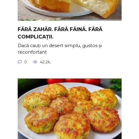
FĂRĂ ZAHĂR. FĂRĂ FĂINĂ. FĂRĂ
COMPLICAȚII.
Dacă cauți un desert simplu, gustos și
reconfortant
0
42.2k.