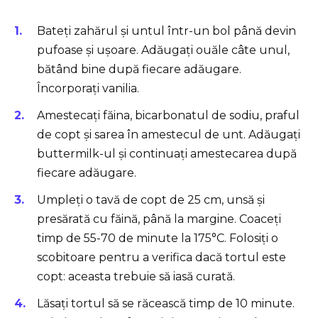
Bateți zahărul și untul într-un bol până devin
pufoase și ușoare. Adăugați ouăle câte unul,
bătând bine după fiecare adăugare.
Încorporați vanilia.
Amestecați făina, bicarbonatul de sodiu, praful
de copt și sarea în amestecul de unt. Adăugați
buttermilk-ul și continuați amestecarea după
fiecare adăugare.
Umpleți o tavă de copt de 25 cm, unsă și
presărată cu făină, până la margine. Coaceți
timp de 55-70 de minute la 175°C. Folosiți o
scobitoare pentru a verifica dacă tortul este
copt: aceasta trebuie să iasă curată.
Lăsați tortul să se răcească timp de 10 minute.