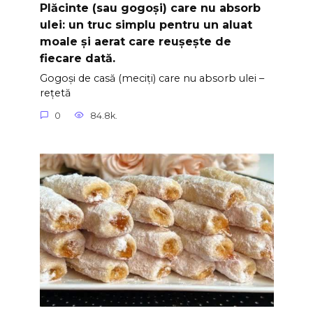
Plăcinte (sau gogoși) care nu absorb
ulei: un truc simplu pentru un aluat
moale și aerat care reușește de
fiecare dată.
Gogoși de casă (meciți) care nu absorb ulei –
rețetă
0
84.8k.