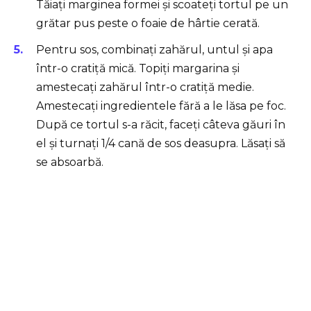
Tăiați marginea formei și scoateți tortul pe un
grătar pus peste o foaie de hârtie cerată.
Pentru sos, combinați zahărul, untul și apa
într-o cratiță mică. Topiți margarina și
amestecați zahărul într-o cratiță medie.
Amestecați ingredientele fără a le lăsa pe foc.
După ce tortul s-a răcit, faceți câteva găuri în
el și turnați 1/4 cană de sos deasupra. Lăsați să
se absoarbă.