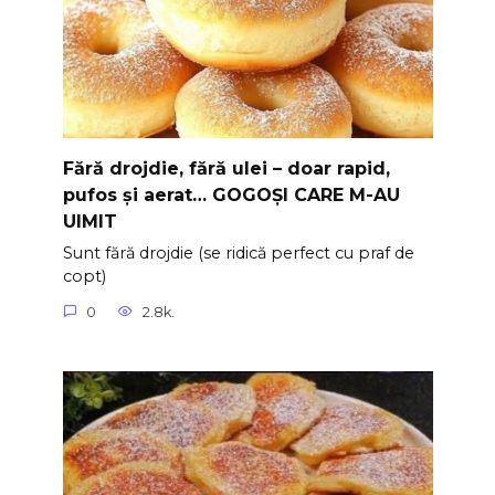
Fără drojdie, fără ulei – doar rapid,
pufos și aerat… GOGOȘI CARE M-AU
UIMIT
Sunt fără drojdie (se ridică perfect cu praf de
copt)
0
2.8k.