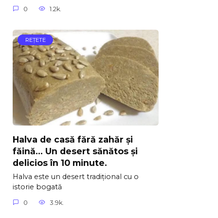
0
1.2k.
REŢETE
Halva de casă fără zahăr și
făină… Un desert sănătos și
delicios în 10 minute.
Halva este un desert tradițional cu o
istorie bogată
0
3.9k.