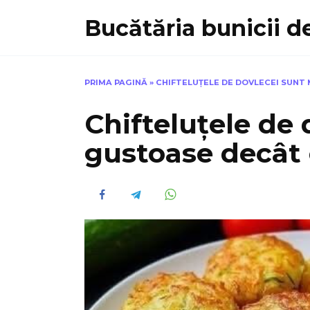
Skip
Bucătăria bunicii de
to
content
PRIMA PAGINĂ
»
CHIFTELUȚELE DE DOVLECEI SUNT
Chifteluțele de
gustoase decât 