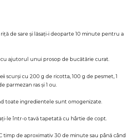
uriță de sare și lăsați-i deoparte 10 minute pentru a
 cu ajutorul unui prosop de bucătărie curat.
ii scurși cu 200 g de ricotta, 100 g de pesmet, 1
de parmezan ras și 1 ou.
d toate ingredientele sunt omogenizate.
ți-le într-o tavă tapetată cu hârtie de copt.
0°C timp de aproximativ 30 de minute sau până când