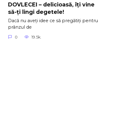
DOVLECEI – delicioasă, îți vine
să-ți lingi degetele!
Dacă nu aveți idee ce să pregătiți pentru
prânzul de
0
19.5k.