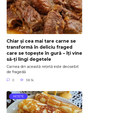
Chiar și cea mai tare carne se
transformă în deliciu fraged
care se topește în gură – îți vine
să-ți lingi degetele
Carnea din această rețetă este deosebit
de fragedă
0
38.1k.
REŢETE