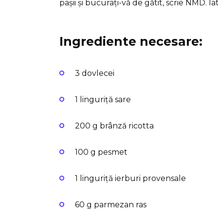
pașii și bucurați-vă de gătit, scrie NMD. Ia
Ingrediente necesare:
3 dovlecei
1 linguriță sare
200 g brânză ricotta
100 g pesmet
1 linguriță ierburi provensale
60 g parmezan ras