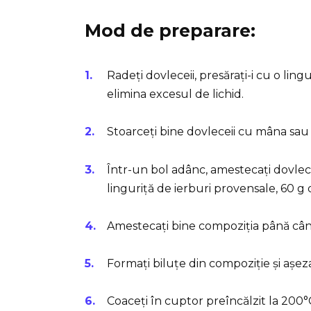
Mod de preparare:
Radeți dovleceii, presărați-i cu o ling
elimina excesul de lichid.
Stoarceți bine dovleceii cu mâna sau
Într-un bol adânc, amestecați dovlece
linguriță de ierburi provensale, 60 g 
Amestecați bine compoziția până cân
Formați biluțe din compoziție și așeza
Coaceți în cuptor preîncălzit la 20