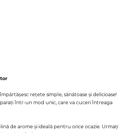
tor
mpărtășesc rețete simple, sănătoase și delicioase!
eparați într-un mod unic, care va cuceri întreaga
lină de arome și ideală pentru orice ocazie. Urmați