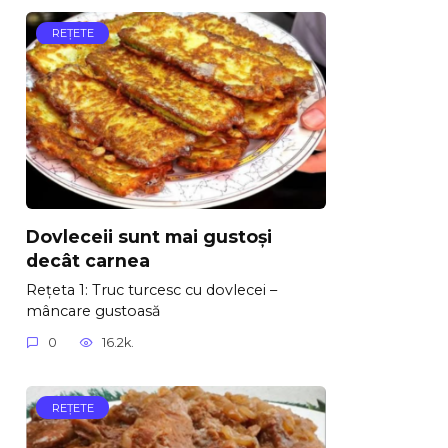
REŢETE
Dovleceii sunt mai gustoși
decât carnea
Rețeta 1: Truc turcesc cu dovlecei –
mâncare gustoasă
0
16.2k.
REŢETE