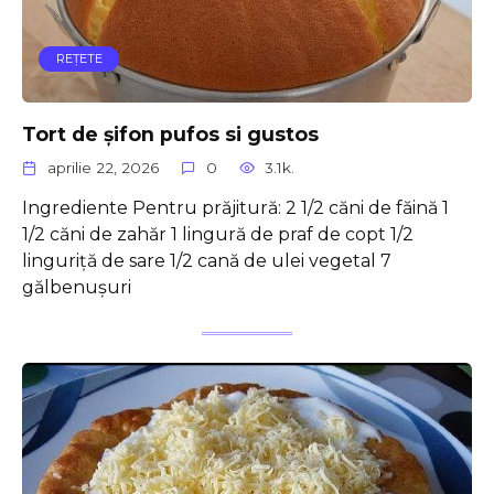
REŢETE
Tort de șifon pufos si gustos
aprilie 22, 2026
0
3.1k.
Ingrediente Pentru prăjitură: 2 1/2 căni de făină 1
1/2 căni de zahăr 1 lingură de praf de copt 1/2
linguriță de sare 1/2 cană de ulei vegetal 7
gălbenușuri