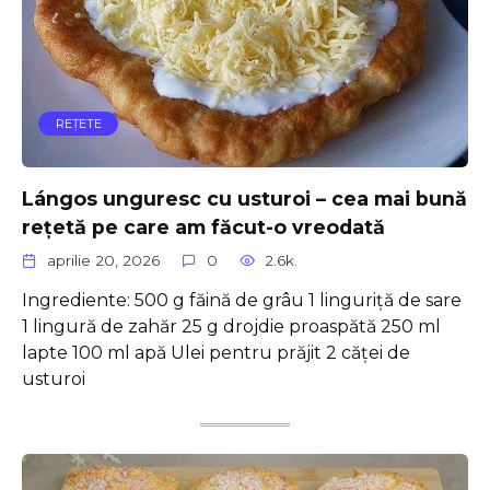
REŢETE
Lángos unguresc cu usturoi – cea mai bună
rețetă pe care am făcut-o vreodată
aprilie 20, 2026
0
2.6k.
Ingrediente: 500 g făină de grâu 1 linguriță de sare
1 lingură de zahăr 25 g drojdie proaspătă 250 ml
lapte 100 ml apă Ulei pentru prăjit 2 căței de
usturoi