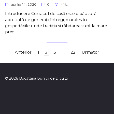
aprilie 14, 2026
0
4.1k.
Introducere Coniacul de casă este o băutură
apreciată de generații întregi, mai ales în
gospodăriile unde tradiția și răbdarea sunt la mare
preț.
Paginație
Anterior
1
2
3
…
22
Următor
articole
© 2026 Bucătăria bunicii de zi cu zi