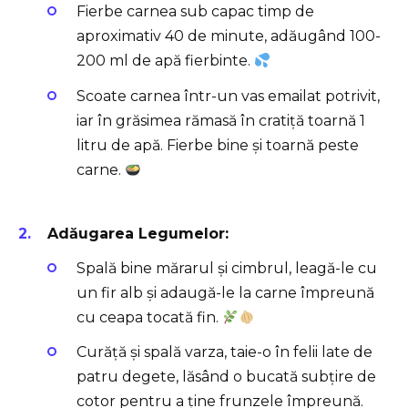
Fierbe carnea sub capac timp de
aproximativ 40 de minute, adăugând 100-
200 ml de apă fierbinte.
Scoate carnea într-un vas emailat potrivit,
iar în grăsimea rămasă în cratiță toarnă 1
litru de apă. Fierbe bine și toarnă peste
carne.
Adăugarea Legumelor:
Spală bine mărarul și cimbrul, leagă-le cu
un fir alb și adaugă-le la carne împreună
cu ceapa tocată fin.
Curăță și spală varza, taie-o în felii late de
patru degete, lăsând o bucată subțire de
cotor pentru a ține frunzele împreună.