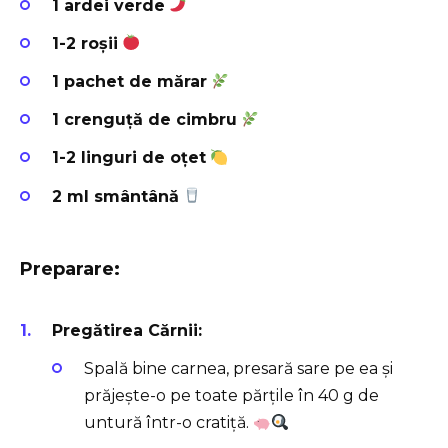
1 ardei verde
1-2 roșii
1 pachet de mărar
1 crenguță de cimbru
1-2 linguri de oțet
2 ml smântână
Preparare:
Pregătirea Cărnii:
Spală bine carnea, presară sare pe ea și
prăjește-o pe toate părțile în 40 g de
untură într-o cratiță.