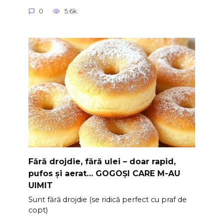
0
5.6k.
Fără drojdie, fără ulei – doar rapid,
pufos și aerat… GOGOȘI CARE M-AU
UIMIT
Sunt fără drojdie (se ridică perfect cu praf de
copt)