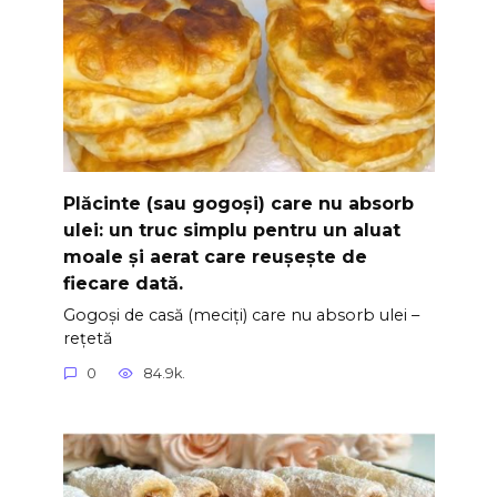
Plăcinte (sau gogoși) care nu absorb
ulei: un truc simplu pentru un aluat
moale și aerat care reușește de
fiecare dată.
Gogoși de casă (meciți) care nu absorb ulei –
rețetă
0
84.9k.