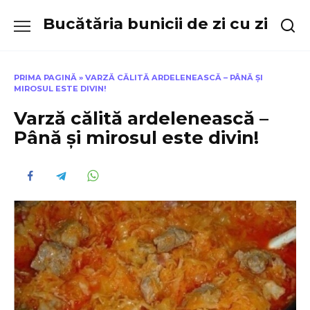
Skip
Bucătăria bunicii de zi cu zi
to
content
PRIMA PAGINĂ
»
VARZĂ CĂLITĂ ARDELENEASCĂ – PÂNĂ ȘI
MIROSUL ESTE DIVIN!
Varză călită ardelenească –
Până și mirosul este divin!