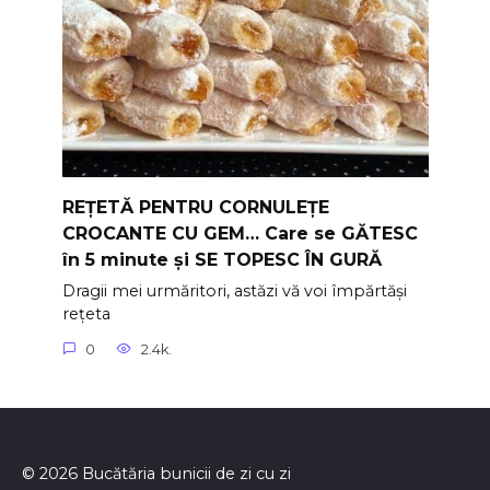
REȚETĂ PENTRU CORNULEȚE
CROCANTE CU GEM… Care se GĂTESC
în 5 minute și SE TOPESC ÎN GURĂ
Dragii mei urmăritori, astăzi vă voi împărtăși
rețeta
0
2.4k.
© 2026 Bucătăria bunicii de zi cu zi