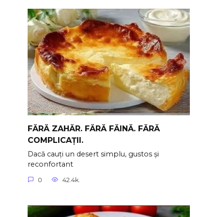
FĂRĂ ZAHĂR. FĂRĂ FĂINĂ. FĂRĂ
COMPLICAȚII.
Dacă cauți un desert simplu, gustos și
reconfortant
0
42.4k.