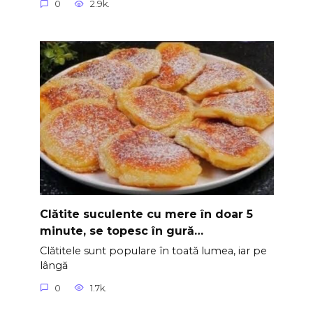
0
2.9k.
Clătite suculente cu mere în doar 5
minute, se topesc în gură…
Clătitele sunt populare în toată lumea, iar pe
lângă
0
1.7k.