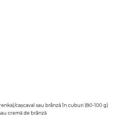
renka)/cașcaval sau brânză în cuburi (80-100 g)
 sau cremă de brânză