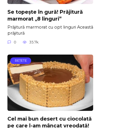
Se topește în gură! Prăjitură
marmorat „8 linguri”
Prăjitură marmorat cu opt linguri Această
prăjitură
0
35.7k.
REŢETE
Cel mai bun desert cu ciocolată
pe care l-am mâncat vreodată!