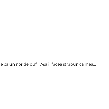
a un nor de puf… Așa îl făcea străbunica mea…