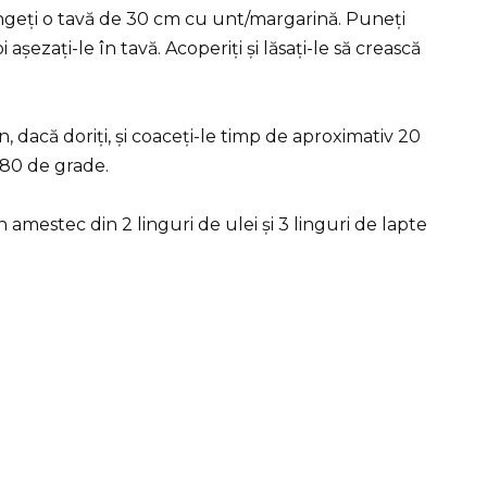
Ungeți o tavă de 30 cm cu unt/margarină. Puneți
așezați-le în tavă. Acoperiți și lăsați-le să crească
, dacă doriți, și coaceți-le timp de aproximativ 20
180 de grade.
mestec din 2 linguri de ulei și 3 linguri de lapte