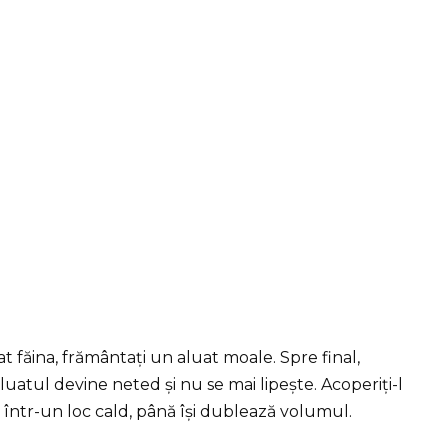
 făina, frământați un aluat moale. Spre final,
uatul devine neted și nu se mai lipește. Acoperiți-l
e într-un loc cald, până își dublează volumul.