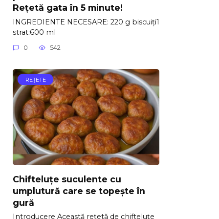
Rețetă gata în 5 minute!
INGREDIENTE NECESARE: 220 g biscuiți1
strat:600 ml
0
542
REŢETE
Chifteluțe suculente cu
umplutură care se topește în
gură
Introducere Această rețetă de chifteluțe