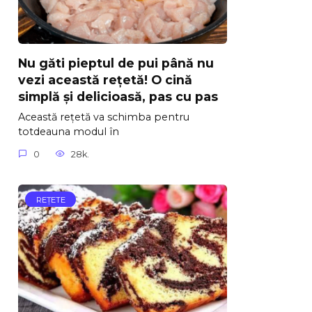
Nu găti pieptul de pui până nu
vezi această rețetă! O cină
simplă și delicioasă, pas cu pas
Această rețetă va schimba pentru
totdeauna modul în
0
28k.
REŢETE