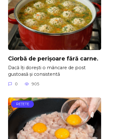
Ciorbă de perișoare fără carne.
Dacă îți dorești o mâncare de post
gustoasă și consistentă
0
905
REŢETE