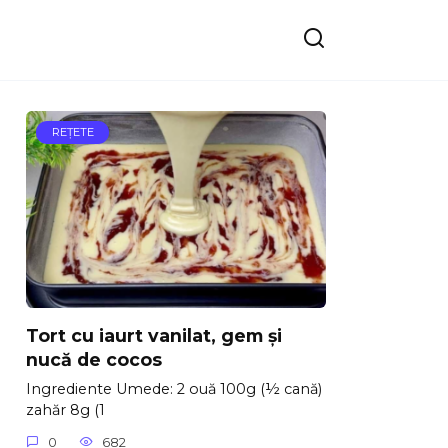
REŢETE
Tort cu iaurt vanilat, gem și
nucă de cocos
Ingrediente Umede: 2 ouă 100g (½ cană)
zahăr 8g (1
0
682