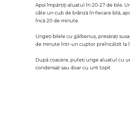
Apoi împărțiți aluatul în 20-27 de bile. 
câte un cub de brânză în fiecare bilă, apoi 
încă 20 de minute.
Ungeți bilele cu gălbenuș, presărați susan
de minute într-un cuptor preîncălzit la 
După coacere, puteți unge aluatul cu un a
condensat sau doar cu unt topit.