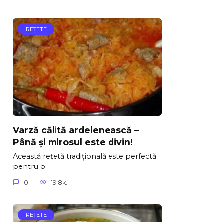
REŢETE
Varză călită ardelenească –
Până și mirosul este divin!
Această rețetă tradițională este perfectă
pentru o
0
19.8k.
REŢETE