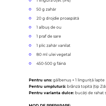
1 lingură oțet (9%)
50 g zahăr
20 g drojdie proaspătă
1 albuș de ou
1 praf de sare
1 plic zahăr vanilat
80 ml ulei vegetal
450-500 g făină
Pentru uns:
gălbenuș + 1 linguriță lapte
Pentru umplutură:
brânză topită (tip Zd
Pentru varianta dulce:
bucăți de rahat
MOD DE PREPARARE: