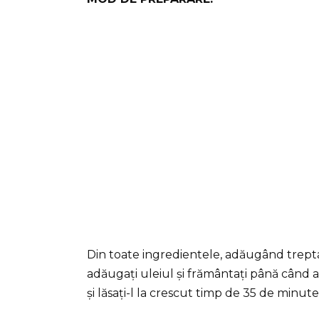
Din toate ingredientele, adăugând treptat
adăugați uleiul și frământați până când al
și lăsați-l la crescut timp de 35 de minut