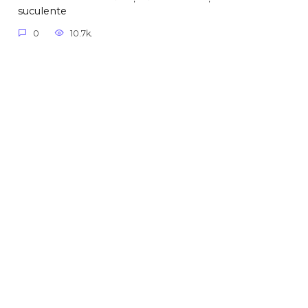
suculente
0
10.7k.