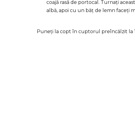
coajă rasă de portocal. Turnați acea
albă, apoi cu un băț de lemn faceți 
Puneți la copt în cuptorul preîncălzit la