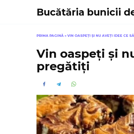
Skip
Bucătăria bunicii de
to
content
PRIMA PAGINĂ
»
VIN OASPEȚI ȘI NU AVEȚI IDEE CE S
Vin oaspeți și n
pregătiți