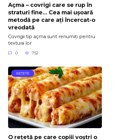
Açma – covrigi care se rup în
straturi fine… Cea mai ușoară
metodă pe care ați încercat-o
vreodată
Covrigii tip açma sunt renumiți pentru
textura lor
0
752
REŢETE
O rețetă pe care copiii voștri o