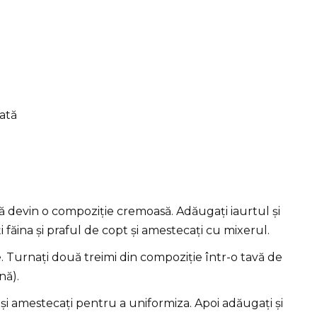
iată
nă devin o compoziție cremoasă. Adăugați iaurtul și
i făina și praful de copt și amestecați cu mixerul.
e. Turnați două treimi din compoziție într-o tavă de
nă).
 și amestecați pentru a uniformiza. Apoi adăugați și