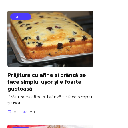
REŢETE
Prăjitura cu afine si brânză se
face simplu, ușor și e foarte
gustoasă.
Prăjitura cu afine și brânză se face simplu
și ușor
0
391