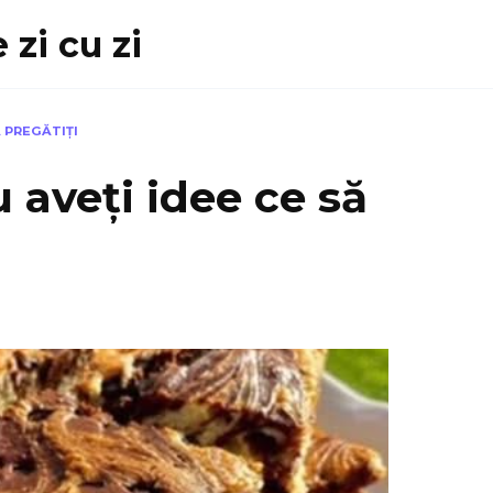
 zi cu zi
Ă PREGĂTIȚI
u aveți idee ce să