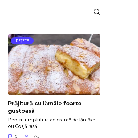
REŢETE
Prăjitură cu lămâie foarte
gustoasă
Pentru umplutura de cremă de lămâie: 1
ou Coajă rasă
0
1.7k.