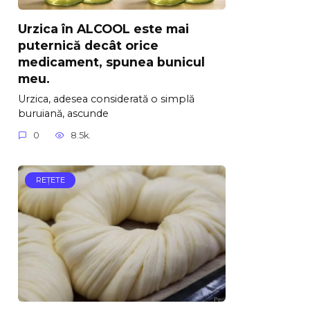
Urzica în ALCOOL este mai
puternică decât orice
medicament, spunea bunicul
meu.
Urzica, adesea considerată o simplă
buruiană, ascunde
0
8.5k.
REŢETE