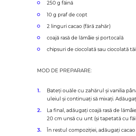
250 g făină
10 g praf de copt
2 linguri cacao (fără zahăr)
coajă rasă de lămâie și portocală
chipsuri de ciocolată sau ciocolată tă
MOD DE PREPARARE:
Bateți ouăle cu zahărul și vanilia pâ
uleiul și continuați să mixați. Adăugaț
La final, adăugați coajă rasă de lămâi
20 cm unsă cu unt (și tapetată cu făi
În restul compoziției, adăugați cacao