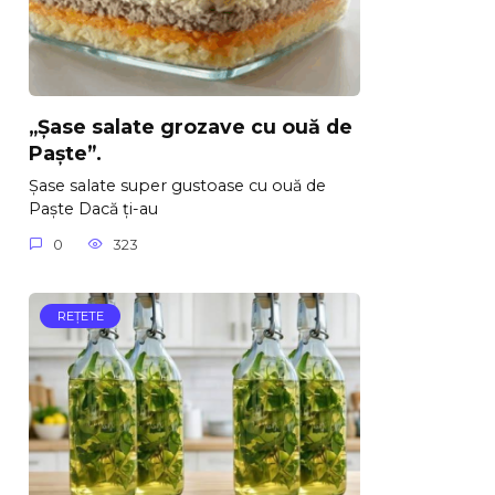
„Șase salate grozave cu ouă de
Paște”.
Șase salate super gustoase cu ouă de
Paște Dacă ți-au
0
323
REŢETE