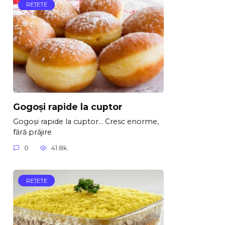
REŢETE
Gogoși rapide la cuptor
Gogoși rapide la cuptor… Cresc enorme,
fără prăjire
0
41.8k.
REŢETE