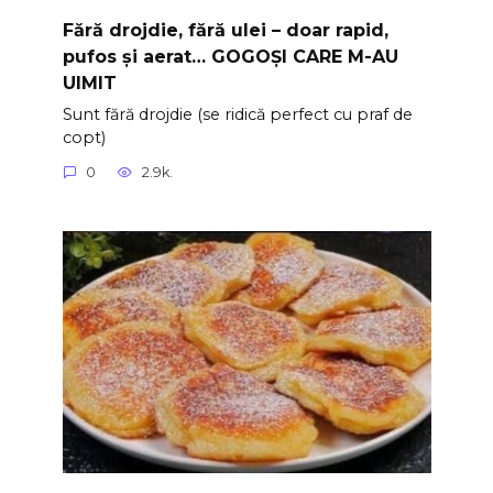
Fără drojdie, fără ulei – doar rapid,
pufos și aerat… GOGOȘI CARE M-AU
UIMIT
Sunt fără drojdie (se ridică perfect cu praf de
copt)
0
2.9k.