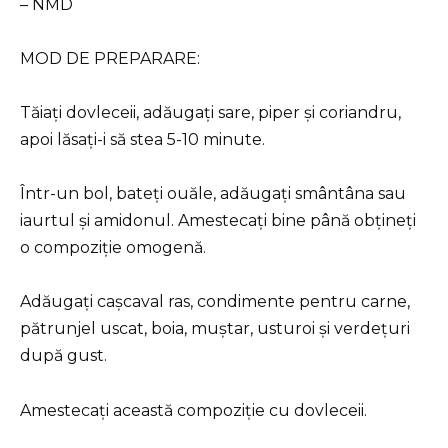
– NMD
MOD DE PREPARARE:
Tăiați dovleceii, adăugați sare, piper și coriandru,
apoi lăsați-i să stea 5-10 minute.
Într-un bol, bateți ouăle, adăugați smântâna sau
iaurtul și amidonul. Amestecați bine până obțineți
o compoziție omogenă.
Adăugați cașcaval ras, condimente pentru carne,
pătrunjel uscat, boia, muștar, usturoi și verdețuri
după gust.
Amestecați această compoziție cu dovleceii.