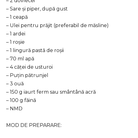
– 2 dovlecei
– Sare și piper, după gust
– 1 ceapă
– Ulei pentru prăjit (preferabil de măsline)
– 1 ardei
– 1 roșie
– 1 lingură pastă de roșii
– 70 ml apă
– 4 căței de usturoi
– Puțin pătrunjel
– 3 ouă
– 150 g iaurt ferm sau smântână acră
– 100 g făină
– NMD
MOD DE PREPARARE: