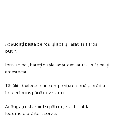
Adăugați pasta de roșii și apa, și lăsați să fiarbă
puțin.
Într-un bol, bateți ouăle, adăugați iaurtul și făina, și
amestecați.
Tăvăliți dovleceii prin compoziția cu ouă și prăjiți-i
în ulei încins până devin aurii.
Adăugați usturoiul și pătrunjelul tocat la
legumele prăjite și serviți.