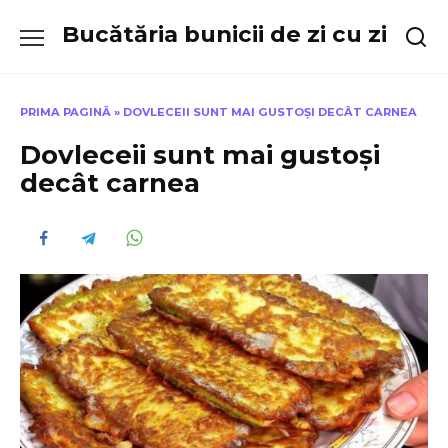
Skip
Bucătăria bunicii de zi cu zi
to
content
PRIMA PAGINĂ
»
DOVLECEII SUNT MAI GUSTOȘI DECÂT CARNEA
Dovleceii sunt mai gustoși
decât carnea