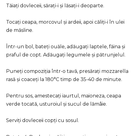
Tăiați dovleceii, sărați-i și lăsați-i deoparte.
Tocați ceapa, morcovul și ardeii, apoi căliți-i în ulei
de măsline.
Într-un bol, bateți ouăle, adăugați laptele, făina și
praful de copt. Adăugați legumele și pătrunjelul.
Puneți compoziția într-o tavă, presărați mozzarella
rasă și coaceți la 180°C timp de 35-40 de minute.
Pentru sos, amestecați iaurtul, maioneza, ceapa
verde tocată, usturoiul și sucul de lămâie.
Serviți dovleceii copți cu sosul.