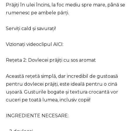
Prăjiți în ulei încins, la foc mediu spre mare, până se
rumenesc pe ambele părți.
Serviți cald și savurați!
Vizionați videoclipul AICI:
Rețeta 2: Dovlecei prăjiți cu sos aromat
Această rețetă simplă, dar incredibil de gustoasă
pentru dovlecei prăjiți, este ideală pentru o cină
ușoară. Gusturile bogate și textura crocantă vor
cuceri pe toată lumea, inclusiv copiii!
INGREDIENTE NECESARE: