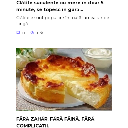
Clătite suculente cu mere în doar 5
minute, se topesc în gură…
Clătitele sunt populare în toată lumea, iar pe
lângă
0
1.7k.
FĂRĂ ZAHĂR. FĂRĂ FĂINĂ. FĂRĂ
COMPLICAȚII.