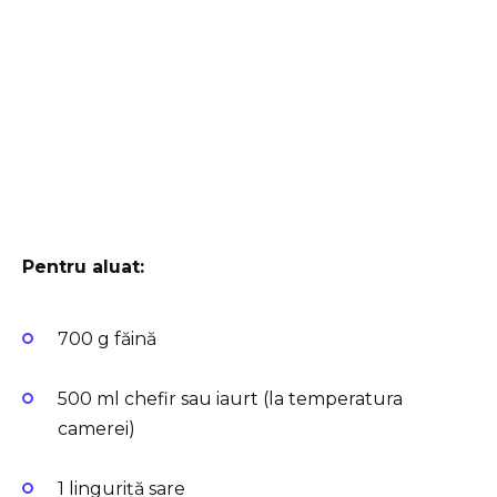
Pentru aluat:
700 g făină
500 ml chefir sau iaurt (la temperatura
camerei)
1 linguriță sare