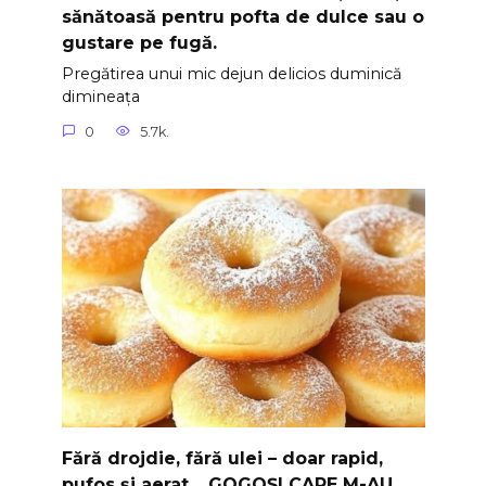
sănătoasă pentru pofta de dulce sau o
gustare pe fugă.
Pregătirea unui mic dejun delicios duminică
dimineața
0
5.7k.
Fără drojdie, fără ulei – doar rapid,
pufos și aerat… GOGOȘI CARE M-AU