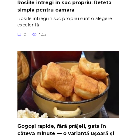
Rosiile intregi in suc propriu: Reteta
simpla pentru camara
Rosiile intregi in suc propriu sunt o alegere
excelentă
0
1.4k.
Gogoși rapide, fără prăjeli, gata în
câteva minute — o variantă ușoară și