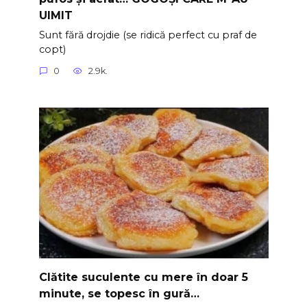
UIMIT
Sunt fără drojdie (se ridică perfect cu praf de
copt)
0
2.9k.
Clătite suculente cu mere în doar 5
minute, se topesc în gură…