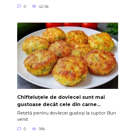
0
42.5k.
Chifteluțele de dovlecei sunt mai
gustoase decât cele din carne…
Rețetă pentru dovlecei gustoși la cuptor Bun
venit
0
18k.