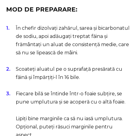
MOD DE PREPARARE:
În chefir dizolvați zahărul, sarea și bicarbonatul
de sodiu, apoi adăugați treptat făina și
frământați un aluat de consistență medie, care
să nu se lipească de mâini.
Scoateți aluatul pe o suprafață presărată cu
făină și împărțiți-l în 16 bile.
Fiecare bilă se întinde într-o foaie subțire, se
pune umplutura și se acoperă cu o altă foaie.
Lipiți bine marginile ca să nu iasă umplutura.
Opțional, puteți răsuci marginile pentru
aspect.