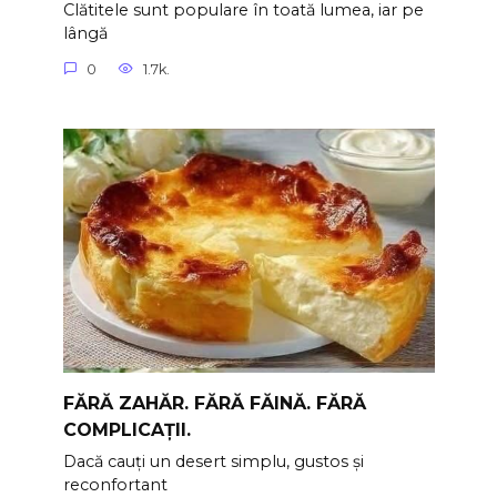
Clătitele sunt populare în toată lumea, iar pe
lângă
0
1.7k.
FĂRĂ ZAHĂR. FĂRĂ FĂINĂ. FĂRĂ
COMPLICAȚII.
Dacă cauți un desert simplu, gustos și
reconfortant