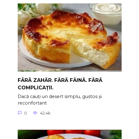
FĂRĂ ZAHĂR. FĂRĂ FĂINĂ. FĂRĂ
COMPLICAȚII.
Dacă cauți un desert simplu, gustos și
reconfortant
0
42.4k.