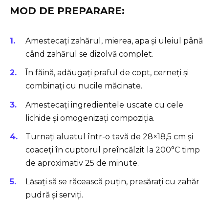
MOD DE PREPARARE:
Amestecați zahărul, mierea, apa și uleiul până
când zahărul se dizolvă complet.
În făină, adăugați praful de copt, cerneți și
combinați cu nucile măcinate.
Amestecați ingredientele uscate cu cele
lichide și omogenizați compoziția.
Turnați aluatul într-o tavă de 28×18,5 cm și
coaceți în cuptorul preîncălzit la 200°C timp
de aproximativ 25 de minute.
Lăsați să se răcească puțin, presărați cu zahăr
pudră și serviți.