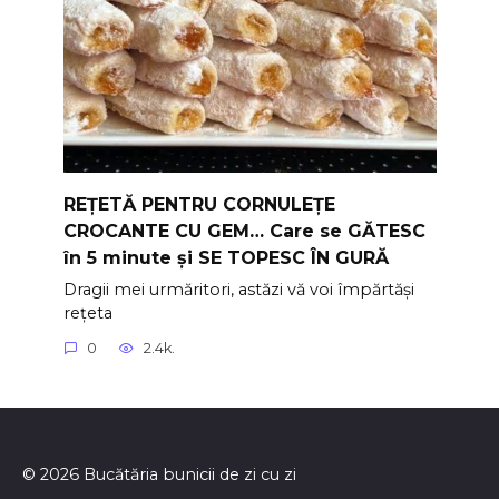
REȚETĂ PENTRU CORNULEȚE
CROCANTE CU GEM… Care se GĂTESC
în 5 minute și SE TOPESC ÎN GURĂ
Dragii mei urmăritori, astăzi vă voi împărtăși
rețeta
0
2.4k.
© 2026 Bucătăria bunicii de zi cu zi