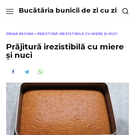
Skip
Bucătăria bunicii de zi cu zi
to
content
PRIMA PAGINĂ
»
PRĂJITURĂ IREZISTIBILĂ CU MIERE ȘI NUCI
Prăjitură irezistibilă cu miere
și nuci