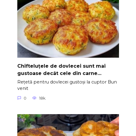
Chifteluțele de dovlecei sunt mai
gustoase decât cele din carne…
Rețetă pentru dovlecei gustoși la cuptor Bun
venit
0
18k.