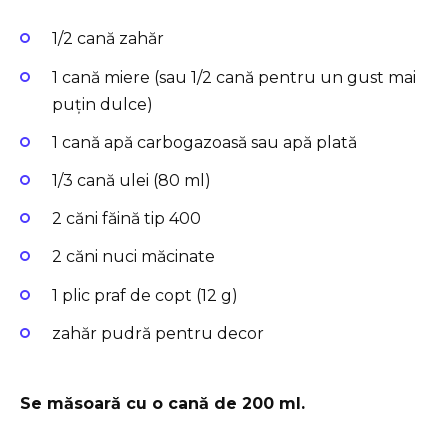
1/2 cană zahăr
1 cană miere (sau 1/2 cană pentru un gust mai
puțin dulce)
1 cană apă carbogazoasă sau apă plată
1/3 cană ulei (80 ml)
2 căni făină tip 400
2 căni nuci măcinate
1 plic praf de copt (12 g)
zahăr pudră pentru decor
Se măsoară cu o cană de 200 ml.