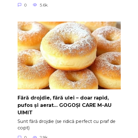
0
5.6k.
Fără drojdie, fără ulei – doar rapid,
pufos și aerat… GOGOȘI CARE M-AU
UIMIT
Sunt fără drojdie (se ridică perfect cu praf de
copt)
0
2.9k.