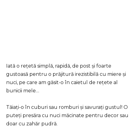
Iată o rețetă simplă, rapidă, de post și foarte
gustoasă pentru o prăjitură irezistibilă cu miere și
nuci, pe care am găsit-o în caietul de rețete al
bunicii mele…
Tăiați-o în cuburi sau romburi și savurați gustul! O
puteți presăra cu nuci măcinate pentru decor sau
doar cu zahăr pudră.