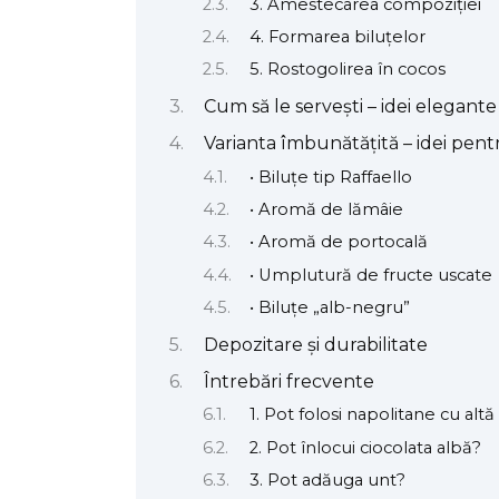
3. Amestecarea compoziției
4. Formarea biluțelor
5. Rostogolirea în cocos
Cum să le servești – idei elegante 
Varianta îmbunătățită – idei pent
• Biluțe tip Raffaello
• Aromă de lămâie
• Aromă de portocală
• Umplutură de fructe uscate
• Biluțe „alb-negru”
Depozitare și durabilitate
Întrebări frecvente
1. Pot folosi napolitane cu alt
2. Pot înlocui ciocolata albă?
3. Pot adăuga unt?