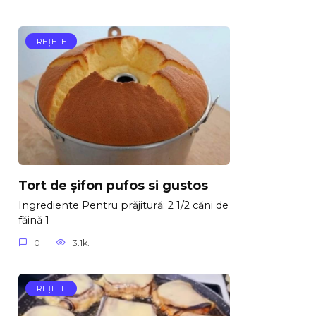
REŢETE
Tort de șifon pufos si gustos
Ingrediente Pentru prăjitură: 2 1/2 căni de
făină 1
0
3.1k.
REŢETE