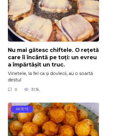
Nu mai gătesc chiftele. O rețetă
care îi încântă pe toți: un evreu
a împărtășit un truc.
Vinetele, la fel ca și dovlecii, au o soartă
destul
0
31.1k.
REŢETE