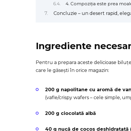
4. Compoziția este prea moale
Concluzie – un desert rapid, elega
Ingrediente necesa
Pentru a prepara aceste delicioase biluțe
care le găsești în orice magazin:
200 g napolitane cu aromă de van
(vafle/crispy wafers – cele simple, u
200 g ciocolată albă
40 g nucă de cocos deshidratată (