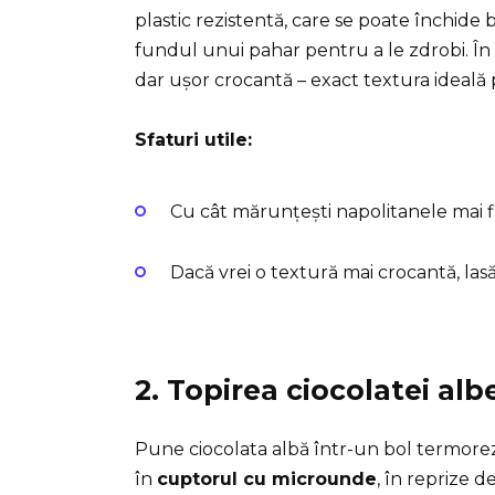
plastic rezistentă, care se poate închide 
fundul unui pahar pentru a le zdrobi. În 
dar ușor crocantă – exact textura ideală 
Sfaturi utile:
Cu cât mărunțești napolitanele mai fi
Dacă vrei o textură mai crocantă, las
2. Topirea ciocolatei alb
Pune ciocolata albă într-un bol termorez
în
cuptorul cu microunde
, în reprize 