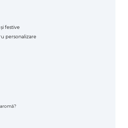
și festive
ru personalizare
ă aromă?