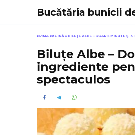
Skip
Bucătăria bunicii de
to
content
PRIMA PAGINĂ
»
BILUȚE ALBE – DOAR 5 MINUTE ȘI
Biluțe Albe – Do
ingrediente pen
spectaculos