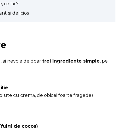
, ce fac?
nt și delicios
re
, ai nevoie de doar
trei ingrediente simple
, pe
ilie
mplute cu cremă, de obicei foarte fragede)
fulgi de cocos)