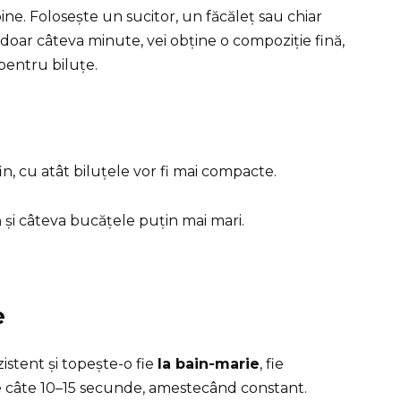
bine. Folosește un sucitor, un făcăleț sau chiar
doar câteva minute, vei obține o compoziție fină,
pentru biluțe.
n, cu atât biluțele vor fi mai compacte.
ă și câteva bucățele puțin mai mari.
e
istent și topește-o fie
la bain-marie
, fie
de câte 10–15 secunde, amestecând constant.