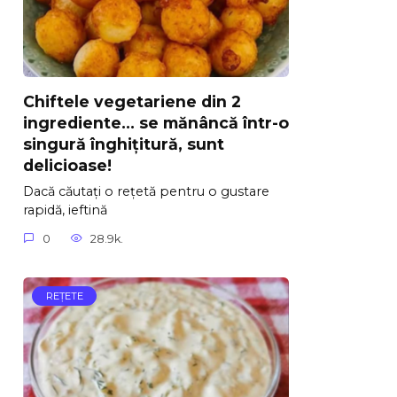
Chiftele vegetariene din 2
ingrediente… se mănâncă într-o
singură înghițitură, sunt
delicioase!
Dacă căutați o rețetă pentru o gustare
rapidă, ieftină
0
28.9k.
REŢETE