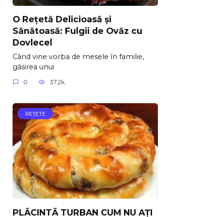
O Rețetă Delicioasă și
Sănătoasă: Fulgii de Ovăz cu
Dovlecel
Când vine vorba de mesele în familie,
găsirea unui
0
37.2k.
REŢETE
PLĂCINTĂ TURBAN CUM NU AȚI