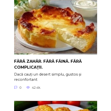
FĂRĂ ZAHĂR. FĂRĂ FĂINĂ. FĂRĂ
COMPLICAȚII.
Dacă cauți un desert simplu, gustos și
reconfortant
0
42.4k.