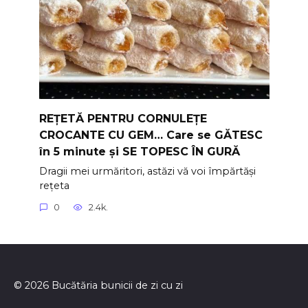
REȚETĂ PENTRU CORNULEȚE
CROCANTE CU GEM… Care se GĂTESC
în 5 minute și SE TOPESC ÎN GURĂ
Dragii mei urmăritori, astăzi vă voi împărtăși
rețeta
0
2.4k.
© 2026 Bucătăria bunicii de zi cu zi