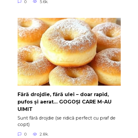
0
5.6k.
Fără drojdie, fără ulei – doar rapid,
pufos și aerat… GOGOȘI CARE M-AU
UIMIT
Sunt fără drojdie (se ridică perfect cu praf de
copt)
0
2.8k.