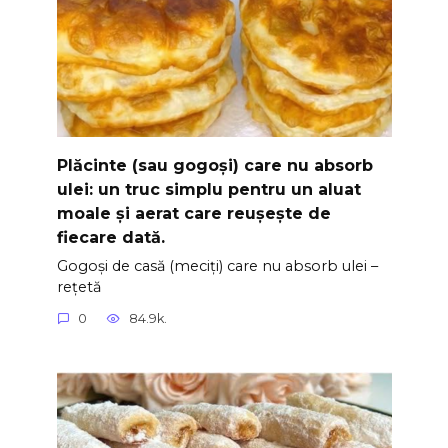
Plăcinte (sau gogoși) care nu absorb
ulei: un truc simplu pentru un aluat
moale și aerat care reușește de
fiecare dată.
Gogoși de casă (meciți) care nu absorb ulei –
rețetă
0
84.9k.