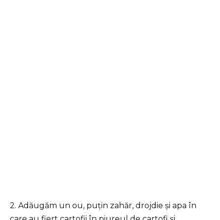
2. Adăugăm un ou, puțin zahăr, drojdie și apa în
care au fiert cartofii în piureul de cartofi și