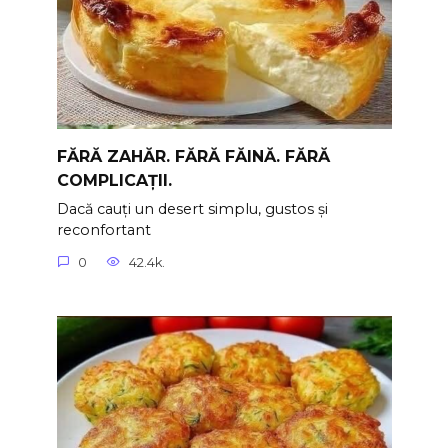
FĂRĂ ZAHĂR. FĂRĂ FĂINĂ. FĂRĂ
COMPLICAȚII.
Dacă cauți un desert simplu, gustos și
reconfortant
0
42.4k.