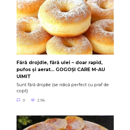
Fără drojdie, fără ulei – doar rapid,
pufos și aerat… GOGOȘI CARE M-AU
UIMIT
Sunt fără drojdie (se ridică perfect cu praf de
copt)
0
2.9k.