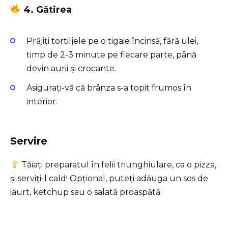
4. Gătirea
Prăjiți tortiljele pe o tigaie încinsă, fără ulei,
timp de 2-3 minute pe fiecare parte, până
devin aurii și crocante.
Asigurați-vă că brânza s-a topit frumos în
interior.
Servire
Tăiați preparatul în felii triunghiulare, ca o pizza,
și serviți-l cald! Opțional, puteți adăuga un sos de
iaurt, ketchup sau o salată proaspătă.