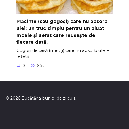
Plăcinte (sau gogoși) care nu absorb
ulei: un truc simplu pentru un aluat
moale și aerat care reușește de
fiecare dată.
Gogoși de casă (meciți) care nu absorb ulei –
rețetă
0
85k.
© 2026 Bucătăria bunicii de zi cu zi