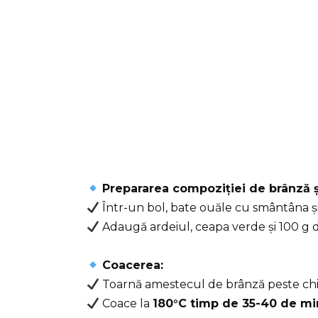
Prepararea compoziției de brânză 
Într-un bol, bate ouăle cu smântâna ș
Adaugă ardeiul, ceapa verde și 100 g d
Coacerea:
Toarnă amestecul de brânză peste chif
Coace la
180°C timp de 35-40 de mi