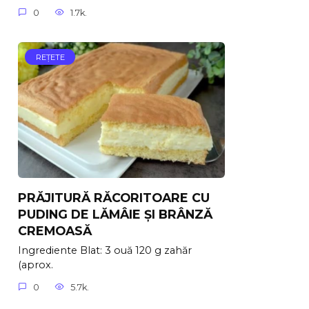
0
1.7k.
REŢETE
PRĂJITURĂ RĂCORITOARE CU
PUDING DE LĂMÂIE ȘI BRÂNZĂ
CREMOASĂ
Ingrediente Blat: 3 ouă 120 g zahăr
(aprox.
0
5.7k.