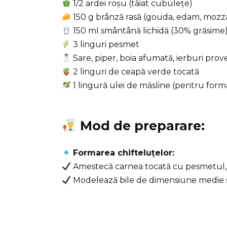
1/2 ardei roșu (tăiat cubulețe)
150 g brânză rasă (gouda, edam, mozza
150 ml smântână lichidă (30% grăsime
3 linguri pesmet
Sare, piper, boia afumată, ierburi pro
2 linguri de ceapă verde tocată
1 lingură ulei de măsline (pentru form
Mod de preparare:
Formarea chifteluțelor:
Amestecă carnea tocată cu pesmetul, ce
Modelează bile de dimensiune medie și 