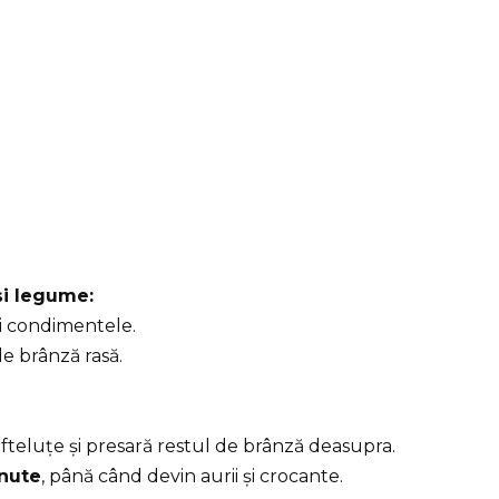
și legume:
i condimentele.
e brânză rasă.
teluțe și presară restul de brânză deasupra.
nute
, până când devin aurii și crocante.