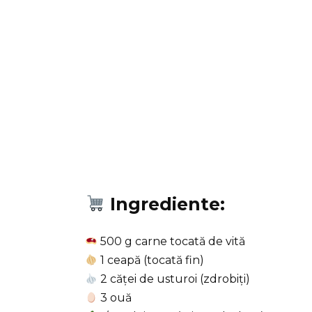
Ingrediente:
500 g carne tocată de vită
1 ceapă (tocată fin)
2 căței de usturoi (zdrobiți)
3 ouă