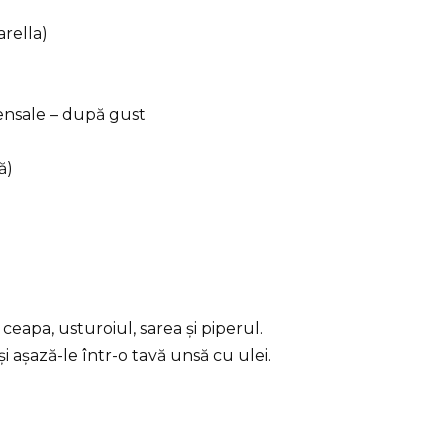
rella)
)
vensale – după gust
ă)
apa, usturoiul, sarea și piperul.
așază-le într-o tavă unsă cu ulei.