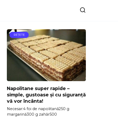
REŢETE
Napolitane super rapide –
simple, gustoase și cu siguranță
vă vor încânta!
Necesar:4 foi de napolitană250 g
margarină300 g zahăr500