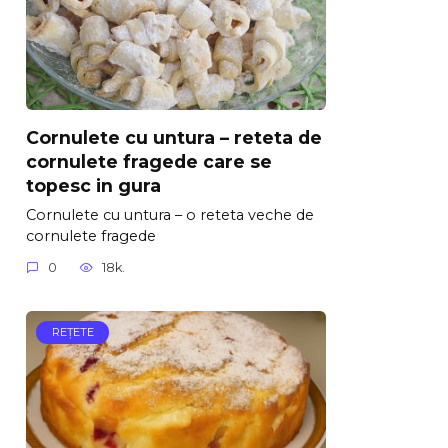
Cornulete cu untura – reteta de
cornulete fragede care se
topesc in gura
Cornulete cu untura – o reteta veche de
cornulete fragede
0
18k.
REŢETE