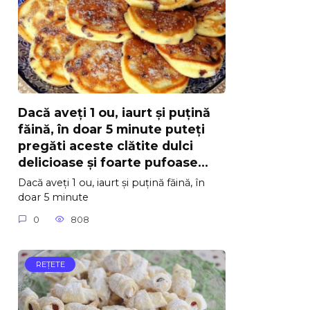
Dacă aveți 1 ou, iaurt și puțină
făină, în doar 5 minute puteți
pregăti aceste clătite dulci
delicioase și foarte pufoase…
Dacă aveți 1 ou, iaurt și puțină făină, în
doar 5 minute
0
808
REŢETE