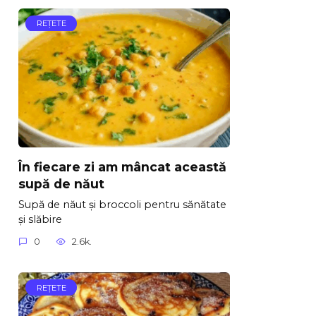
REŢETE
În fiecare zi am mâncat această
supă de năut
Supă de năut și broccoli pentru sănătate
și slăbire
0
2.6k.
REŢETE