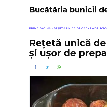
Skip
Bucătăria bunicii de
to
content
PRIMA PAGINĂ
»
REȚETĂ UNICĂ DE CARNE – DELICIO
Rețetă unică de
și ușor de prepa