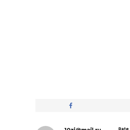
10zi@mail.ru
Rate