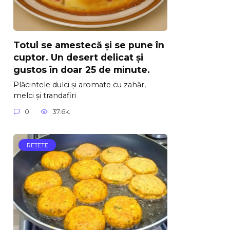
Totul se amestecă și se pune în
cuptor. Un desert delicat și
gustos în doar 25 de minute.
Plăcintele dulci și aromate cu zahăr,
melci și trandafiri
0
37.6k.
REŢETE