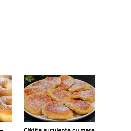
 –
Clătite suculente cu mere