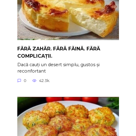
FĂRĂ ZAHĂR. FĂRĂ FĂINĂ. FĂRĂ
COMPLICAȚII.
Dacă cauți un desert simplu, gustos și
reconfortant
0
42.3k.