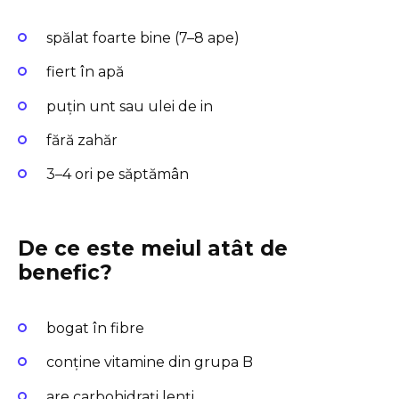
spălat foarte bine (7–8 ape)
fiert în apă
puțin unt sau ulei de in
fără zahăr
3–4 ori pe săptămân
De ce este meiul atât de
benefic?
bogat în fibre
conține vitamine din grupa B
are carbohidrați lenți