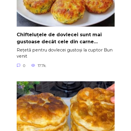
Chifteluțele de dovlecei sunt mai
gustoase decât cele din carne…
Rețetă pentru dovlecei gustoși la cuptor Bun
venit
0
17.7k.