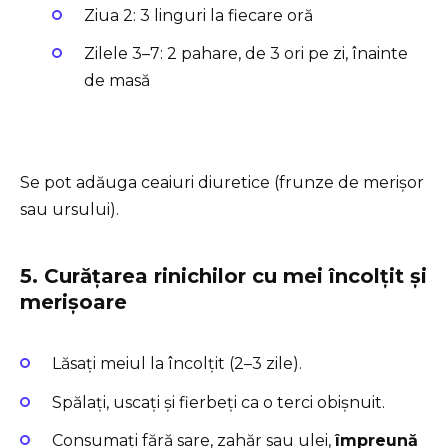
Ziua 2: 3 linguri la fiecare oră
Zilele 3–7: 2 pahare, de 3 ori pe zi, înainte
de masă
Se pot adăuga ceaiuri diuretice (frunze de merișor
sau ursului).
5. Curățarea rinichilor cu mei încolțit și
merișoare
Lăsați meiul la încolțit (2–3 zile).
Spălați, uscați și fierbeți ca o terci obișnuit.
Consumați fără sare, zahăr sau ulei,
împreună