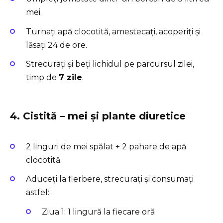
mei.
Turnați apă clocotită, amestecați, acoperiți și
lăsați 24 de ore.
Strecurați și beți lichidul pe parcursul zilei,
timp de
7 zile
.
4. Cistită – mei și plante diuretice
2 linguri de mei spălat + 2 pahare de apă
clocotită.
Aduceți la fierbere, strecurați și consumați
astfel:
Ziua 1: 1 lingură la fiecare oră