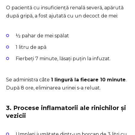
O pacientă cu insuficiență renală severă, apărută
după gripă, a fost ajutată cu un decoct de mei:
½ pahar de mei spălat
1 litru de apă
Fierbeți 7 minute, lăsați puțin la infuzat.
Se administra câte
1 lingură la fiecare 10 minute
.
După 8 ore, eliminarea urinei s-a reluat.
3. Procese inflamatorii ale rinichilor și
vezicii
Umpleți jumătate dintr-un borcan de 3 litri cu