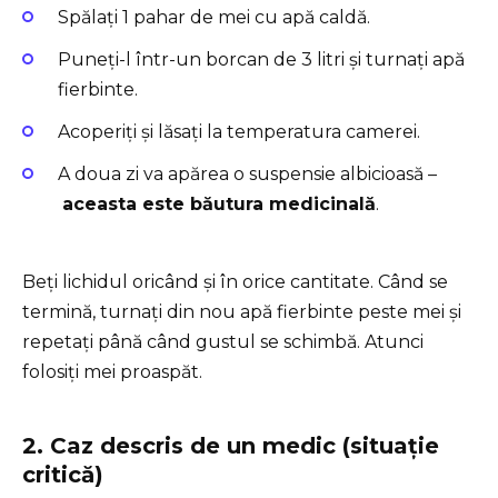
Spălați 1 pahar de mei cu apă caldă.
Puneți-l într-un borcan de 3 litri și turnați apă
fierbinte.
Acoperiți și lăsați la temperatura camerei.
A doua zi va apărea o suspensie albicioasă –
aceasta este băutura medicinală
.
Beți lichidul oricând și în orice cantitate. Când se
termină, turnați din nou apă fierbinte peste mei și
repetați până când gustul se schimbă. Atunci
folosiți mei proaspăt.
2. Caz descris de un medic (situație
critică)