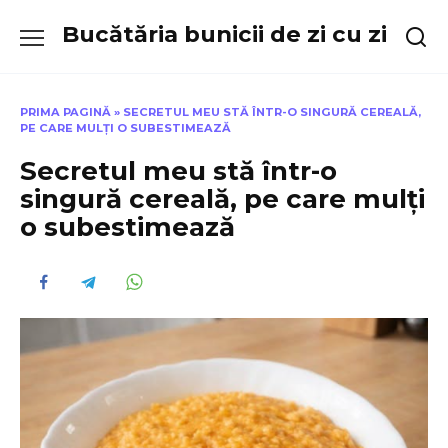
Skip
Bucătăria bunicii de zi cu zi
to
content
PRIMA PAGINĂ
»
SECRETUL MEU STĂ ÎNTR-O SINGURĂ CEREALĂ,
PE CARE MULȚI O SUBESTIMEAZĂ
Secretul meu stă într-o
singură cereală, pe care mulți
o subestimează