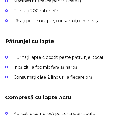
Măcinați hrișca (ca pentru cafea)
Turnați 200 ml chefir
Lăsați peste noapte, consumați dimineața
Pătrunjel cu lapte
Turnați lapte clocotit peste pătrunjel tocat
Încălziți la foc mic fără să fiarbă
Consumați câte 2 linguri la fiecare oră
Compresă cu lapte acru
Aplicați o compresă pe zona stomacului