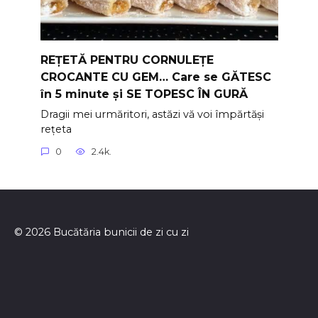
REȚETĂ PENTRU CORNULEȚE
CROCANTE CU GEM… Care se GĂTESC
în 5 minute și SE TOPESC ÎN GURĂ
Dragii mei urmăritori, astăzi vă voi împărtăși
rețeta
0
2.4k.
© 2026 Bucătăria bunicii de zi cu zi