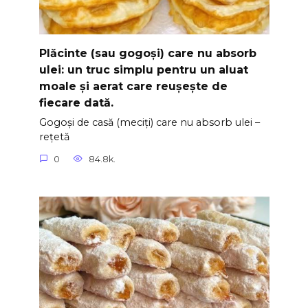
Plăcinte (sau gogoși) care nu absorb
ulei: un truc simplu pentru un aluat
moale și aerat care reușește de
fiecare dată.
Gogoși de casă (meciți) care nu absorb ulei –
rețetă
0
84.8k.