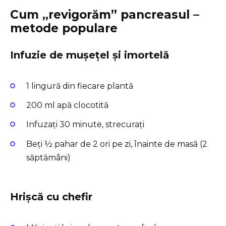
Cum „revigorăm” pancreasul –
metode populare
Infuzie de mușețel și imortelă
1 lingură din fiecare plantă
200 ml apă clocotită
Infuzați 30 minute, strecurați
Beți ½ pahar de 2 ori pe zi, înainte de masă (2
săptămâni)
Hrișcă cu chefir