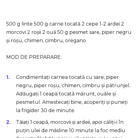
500 g linte 500 g carne tocată 2 cepe 1-2 ardei 2
morcovi 2 roșii 2 ouă 50 g pesmet sare, piper negru
și roșu, chimen, cimbru, oregano
MOD DE PREPARARE:
Condimentați carnea tocată cu sare, piper
negru, piper roșu, chimen, cimbru și pătrunjel.
Adăugați 1 ceapă tocată mărunt, ouăle și
pesmetul. Amestecați bine, acoperiți și puneți
la frigider 30 de minute.
Tăiați 1 ceapă, morcovii și ardeii, apoi căliți-i în
puțin ulei de măsline 10 minute la foc mediu