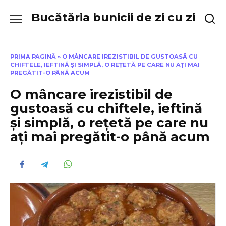
Skip
Bucătăria bunicii de zi cu zi
to
content
PRIMA PAGINĂ
»
O MÂNCARE IREZISTIBIL DE GUSTOASĂ CU
CHIFTELE, IEFTINĂ ȘI SIMPLĂ, O REȚETĂ PE CARE NU AȚI MAI
PREGĂTIT-O PÂNĂ ACUM
O mâncare irezistibil de
gustoasă cu chiftele, ieftină
și simplă, o rețetă pe care nu
ați mai pregătit-o până acum