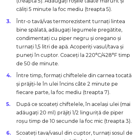
(treapta 5). Adăugați roșiile tăiate mărunt și
căliți 5 minute la foc mediu (treapta 5).
Într-o tavă/vas termorezistent turnați lintea
bine spălată, adăugați legumele pregătite,
condimentați cu piper negru și oregano și
turnați 1,5 litri de apă. Acoperiți vasul/tava și
puneți în cuptor. Coaceți la 220°C/428°F timp
de 50 de minute.
Între timp, formați chiftelele din carnea tocată
și prăjiți-le în ulei încins câte 2 minute pe
fiecare parte, la foc mediu (treapta 7).
După ce scoateți chiftelele, în același ulei (mai
adăugați 20 ml) prăjiți 1/2 linguriță de piper
roșu timp de 10 secunde la foc mic (treapta 3).
Scoateți tava/vasul din cuptor, turnați sosul de