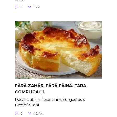
0
1.7k.
FĂRĂ ZAHĂR. FĂRĂ FĂINĂ. FĂRĂ
COMPLICAȚII.
Dacă cauți un desert simplu, gustos și
reconfortant
0
42.4k.