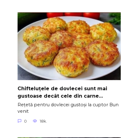
Chifteluțele de dovlecei sunt mai
gustoase decât cele din carne…
Rețetă pentru dovlecei gustoși la cuptor Bun
venit
0
18k.