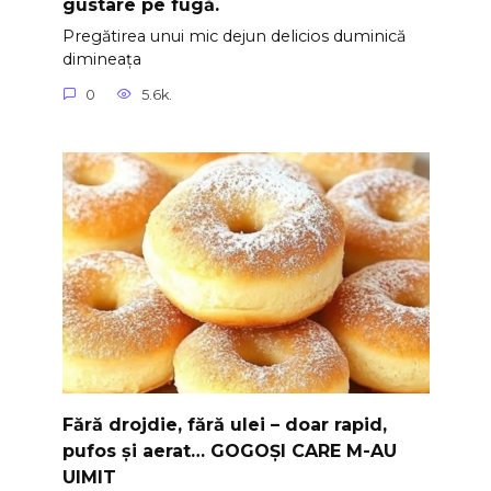
gustare pe fugă.
Pregătirea unui mic dejun delicios duminică
dimineața
0
5.6k.
Fără drojdie, fără ulei – doar rapid,
pufos și aerat… GOGOȘI CARE M-AU
UIMIT