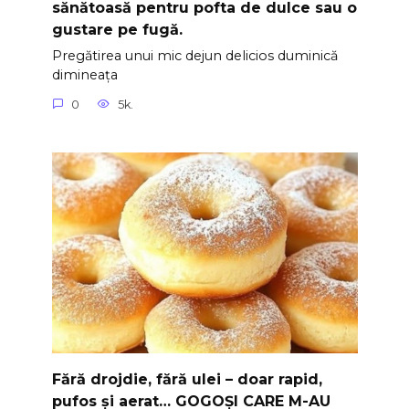
sănătoasă pentru pofta de dulce sau o
gustare pe fugă.
Pregătirea unui mic dejun delicios duminică
dimineața
0
5k.
Fără drojdie, fără ulei – doar rapid,
pufos și aerat… GOGOȘI CARE M-AU