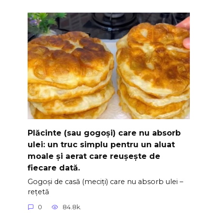
Plăcinte (sau gogoși) care nu absorb
ulei: un truc simplu pentru un aluat
moale și aerat care reușește de
fiecare dată.
Gogoși de casă (meciți) care nu absorb ulei –
rețetă
0
84.8k.