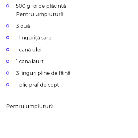
500 g foi de plăcintă
Pentru umplutură:
3 ouă
1 linguriță sare
1 cană ulei
1 cană iaurt
3 linguri pline de făină
1 plic praf de copt
Pentru umplutură: