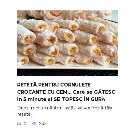
REȚETĂ PENTRU CORNULEȚE
CROCANTE CU GEM… Care se GĂTESC
în 5 minute și SE TOPESC ÎN GURĂ
Dragii mei urmăritori, astăzi vă voi împărtăși
rețeta
0
2.4k.