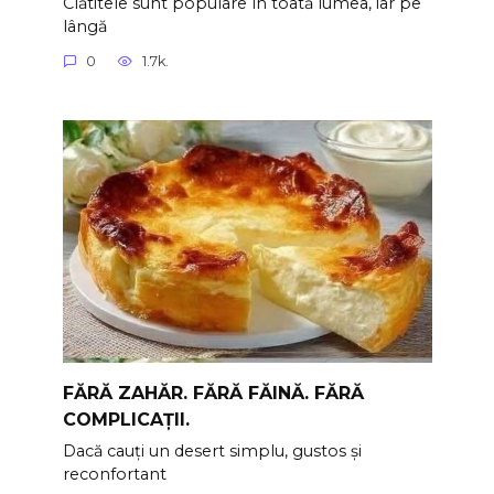
Clătitele sunt populare în toată lumea, iar pe
lângă
0
1.7k.
FĂRĂ ZAHĂR. FĂRĂ FĂINĂ. FĂRĂ
COMPLICAȚII.
Dacă cauți un desert simplu, gustos și
reconfortant