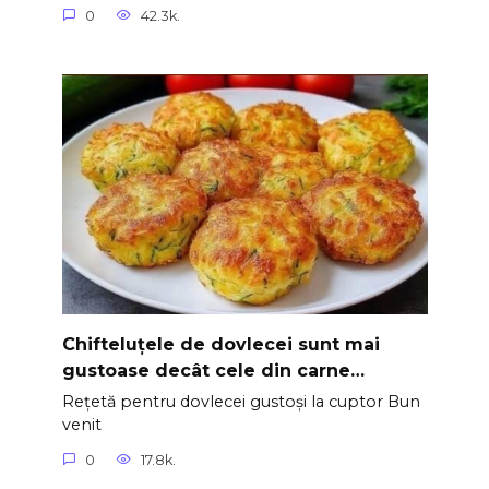
0
42.3k.
Chifteluțele de dovlecei sunt mai
gustoase decât cele din carne…
Rețetă pentru dovlecei gustoși la cuptor Bun
venit
0
17.8k.