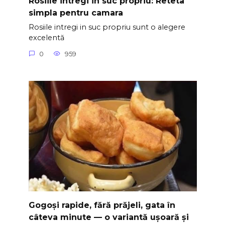
Rosiile intregi in suc propriu: Reteta
simpla pentru camara
Rosiile intregi in suc propriu sunt o alegere
excelentă
0
959
Gogoși rapide, fără prăjeli, gata în
câteva minute — o variantă ușoară și