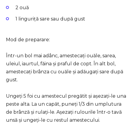
2 ouă
1 linguriță sare sau după gust
Mod de preparare:
Într-un bol mai adânc, amestecați ouăle, sarea,
uleiul, iaurtul, făina și praful de copt. În alt bol,
amestecați brânza cu ouăle și adăugați sare după
gust.
Ungeți 5 foi cu amestecul pregătit și așezați-le una
peste alta. La un capăt, puneți 1/3 din umplutura
de brânză și rulați-le. Așezați rulourile într-o tavă
unsă și ungeți-le cu restul amestecului.