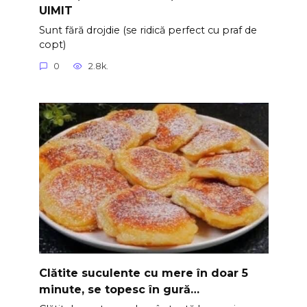
UIMIT
Sunt fără drojdie (se ridică perfect cu praf de
copt)
0
2.8k.
Clătite suculente cu mere în doar 5
minute, se topesc în gură…