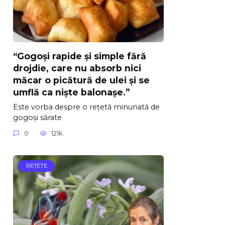
“Gogoși rapide și simple fără
drojdie, care nu absorb nici
măcar o picătură de ulei și se
umflă ca niște balonașe.”
Este vorba despre o rețetă minunată de
gogoși sărate
0
121k.
REŢETE