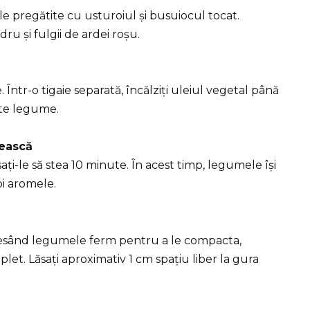
e pregătite cu usturoiul și busuiocul tocat.
ru și fulgii de ardei roșu.
ntr-o tigaie separată, încălziți uleiul vegetal până
ste legume.
nească
ați-le să stea 10 minute. În acest timp, legumele își
bi aromele.
presând legumele ferm pentru a le compacta,
let. Lăsați aproximativ 1 cm spațiu liber la gura