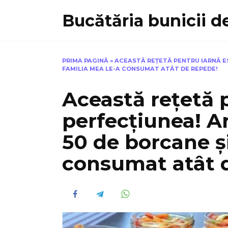
Skip
Bucătăria bunicii de
to
content
PRIMA PAGINĂ
»
ACEASTĂ REȚETĂ PENTRU IARNĂ ES
FAMILIA MEA LE-A CONSUMAT ATÂT DE REPEDE!
Această rețetă 
perfecțiunea! A
50 de borcane și
consumat atât 