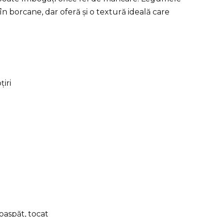
în borcane, dar oferă și o textură ideală care
țiri
aspăt, tocat