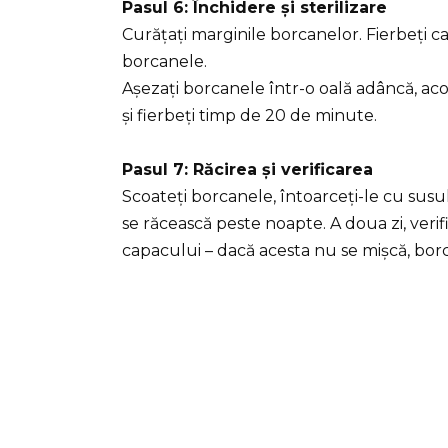
Pasul 6: Închidere și sterilizare
Curățați marginile borcanelor. Fierbeți c
borcanele.
Așezați borcanele într-o oală adâncă, aco
și fierbeți timp de 20 de minute.
Pasul 7: Răcirea și verificarea
Scoateți borcanele, întoarceți-le cu susul 
se răcească peste noapte. A doua zi, verif
capacului – dacă acesta nu se mișcă, borc