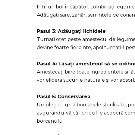
Într-un bol încăpător, combinați legumel
Adăugați sare, zahăr, semințele de coriand
Pasul 3: Adăugați lichidele
Turnați oțet peste amestecul de legume. Î
devine foarte fierbinte, apoi turnați-l pe
Pasul 4: Lăsați amestecul să se odih
Amestecați bine toate ingredientele și lăs
vor elibera sucurile naturale și vor absor
Pasul 5: Conservarea
Umpleți cu grijă borcanele sterilizate, 
asigurându-vă că lichidul le acoperă comp
borcanului.