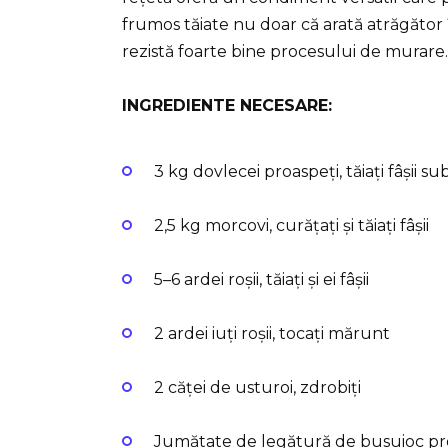
frumos tăiate nu doar că arată atrăgător 
rezistă foarte bine procesului de murare.
INGREDIENTE NECESARE:
3 kg dovlecei proaspeți, tăiați fâșii sub
2,5 kg morcovi, curățați și tăiați fâșii
5–6 ardei roșii, tăiați și ei fâșii
2 ardei iuți roșii, tocați mărunt
2 căței de usturoi, zdrobiți
Jumătate de legătură de busuioc pro