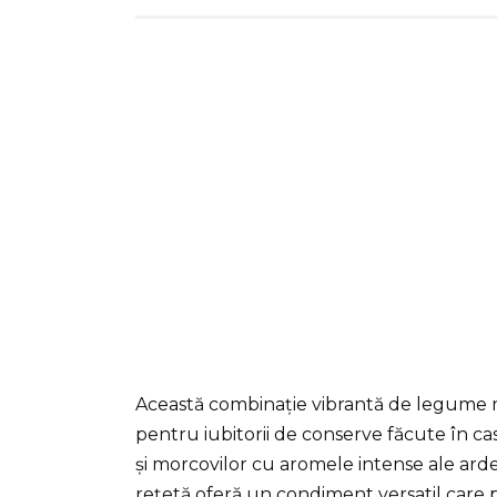
Această combinație vibrantă de legume 
pentru iubitorii de conserve făcute în ca
și morcovilor cu aromele intense ale ard
rețetă oferă un condiment versatil care