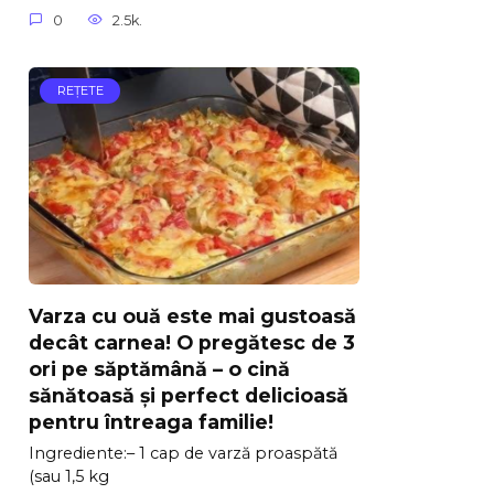
0
2.5k.
REŢETE
Varza cu ouă este mai gustoasă
decât carnea! O pregătesc de 3
ori pe săptămână – o cină
sănătoasă și perfect delicioasă
pentru întreaga familie!
Ingrediente:– 1 cap de varză proaspătă
(sau 1,5 kg