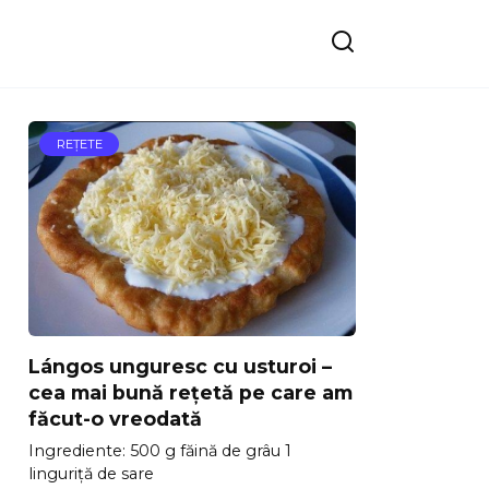
REŢETE
Lángos unguresc cu usturoi –
cea mai bună rețetă pe care am
făcut-o vreodată
Ingrediente: 500 g făină de grâu 1
linguriță de sare