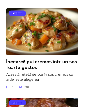
REŢETE
Încearcă pui cremos într-un sos
foarte gustos
Această rețetă de pui în sos cremos cu
ardei este alegerea
0
518
REŢETE