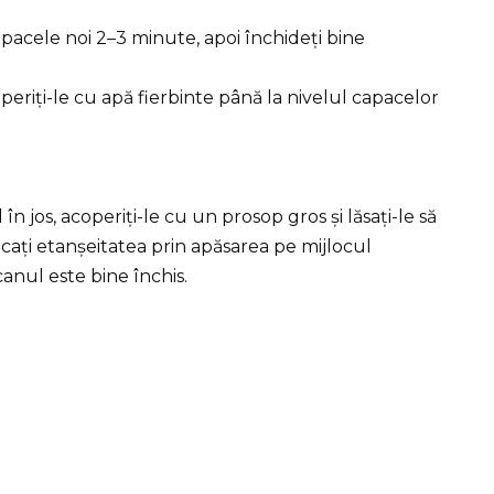
apacele noi 2–3 minute, apoi închideți bine
periți-le cu apă fierbinte până la nivelul capacelor
în jos, acoperiți-le cu un prosop gros și lăsați-le să
icați etanșeitatea prin apăsarea pe mijlocul
anul este bine închis.