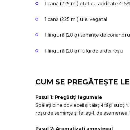
1 cană (225 ml) oțet cu aciditate 4–5
1 cană (225 ml) ulei vegetal
1 lingură (20 g) semințe de coriandr
1 lingură (20 g) fulgi de ardei roșu
CUM SE PREGĂTEȘTE L
Pasul 1: Pregătiți legumele
Spălați bine dovleceii și tăiați-i fâșii subțiri
roșu de semințe și feliați-l, de asemenea, în
Pasul 2: Aromatizați amestecul