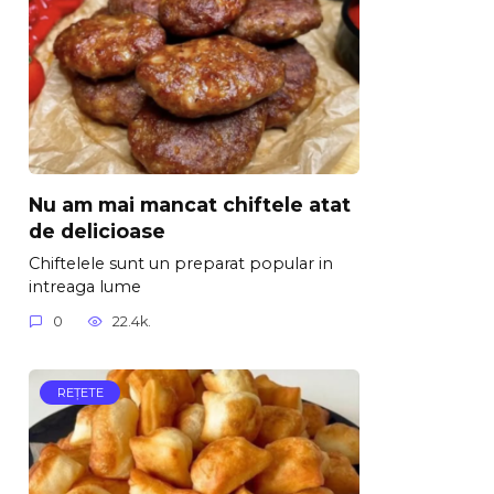
Nu am mai mancat chiftele atat
de delicioase
Chiftelele sunt un preparat popular in
intreaga lume
0
22.4k.
REŢETE