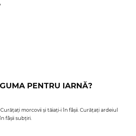
%
u
EGUMA PENTRU IARNĂ?
. Curățați morcovii și tăiați-i în fâșii. Curățați ardeiul
 fâșii subțiri.