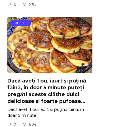
0
2.5k.
REŢETE
Dacă aveți 1 ou, iaurt și puțină
făină, în doar 5 minute puteți
pregăti aceste clătite dulci
delicioase și foarte pufoase…
Dacă aveți 1 ou, iaurt și puțină făină, în
doar 5 minute
0
804