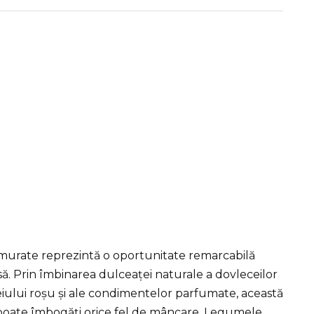
murate reprezintă o oportunitate remarcabilă
să. Prin îmbinarea dulceaței naturale a dovleceilor
eiului roșu și ale condimentelor parfumate, această
 poate îmbogăți orice fel de mâncare. Legumele