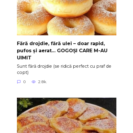
Fără drojdie, fără ulei – doar rapid,
pufos și aerat… GOGOȘI CARE M-AU
UIMIT
Sunt fără drojdie (se ridică perfect cu praf de
copt)
0
2.8k.