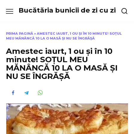
Skip
Bucătăria bunicii de zi cu zi
to
content
PRIMA PAGINĂ
»
AMESTEC IAURT, 1 OU ȘI ÎN 10 MINUTE! SOȚUL
MEU MĂNÂNCĂ 10 LA O MASĂ ȘI NU SE ÎNGRĂȘĂ
Amestec iaurt, 1 ou și în 10
minute! SOȚUL MEU
MĂNÂNCĂ 10 LA O MASĂ ȘI
NU SE ÎNGRĂȘĂ