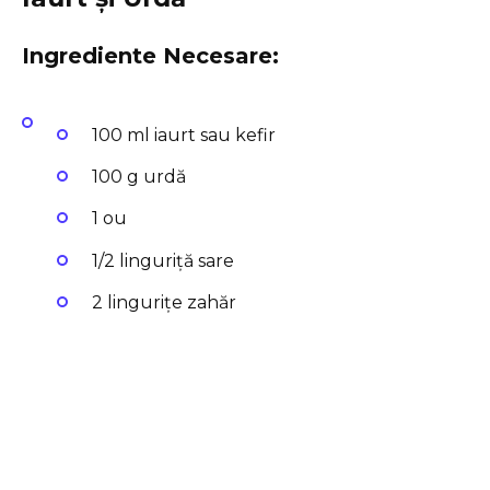
Ingrediente Necesare:
100 ml iaurt sau kefir
100 g urdă
1 ou
1/2 linguriță sare
2 lingurițe zahăr