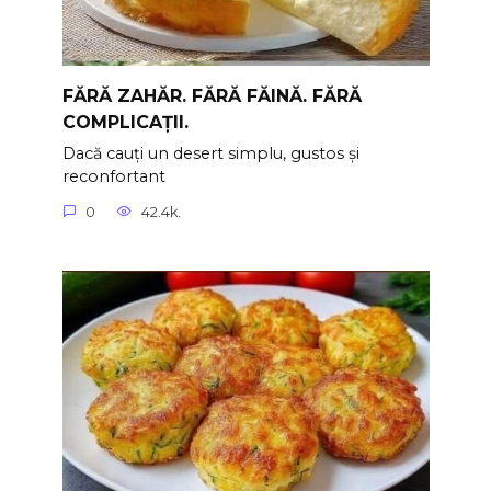
FĂRĂ ZAHĂR. FĂRĂ FĂINĂ. FĂRĂ
COMPLICAȚII.
Dacă cauți un desert simplu, gustos și
reconfortant
0
42.4k.