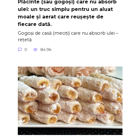
Plăcinte (sau gogoși) care nu absorb
ulei: un truc simplu pentru un aluat
moale și aerat care reușește de
fiecare dată.
Gogoși de casă (meciți) care nu absorb ulei –
rețetă
0
84.9k.