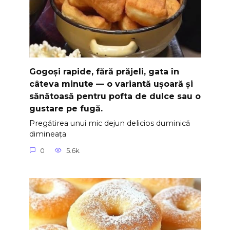
Gogoși rapide, fără prăjeli, gata în
câteva minute — o variantă ușoară și
sănătoasă pentru pofta de dulce sau o
gustare pe fugă.
Pregătirea unui mic dejun delicios duminică
dimineața
0
5.6k.