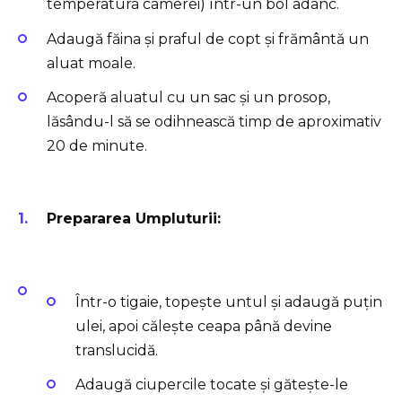
temperatura camerei) într-un bol adânc.
Adaugă făina și praful de copt și frământă un
aluat moale.
Acoperă aluatul cu un sac și un prosop,
lăsându-l să se odihnească timp de aproximativ
20 de minute.
Prepararea Umpluturii:
Într-o tigaie, topește untul și adaugă puțin
ulei, apoi călește ceapa până devine
translucidă.
Adaugă ciupercile tocate și gătește-le