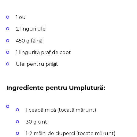
1 ou
2 linguri ulei
450 g făină
1 linguriță praf de copt
Ulei pentru prăjit
Ingrediente pentru Umplutură:
1 ceapă mică (tocată mărunt)
30 g unt
1-2 mâini de ciuperci (tocate mărunt)