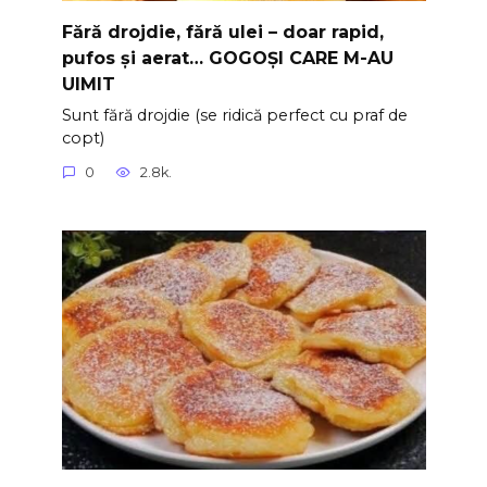
Fără drojdie, fără ulei – doar rapid,
pufos și aerat… GOGOȘI CARE M-AU
UIMIT
Sunt fără drojdie (se ridică perfect cu praf de
copt)
0
2.8k.