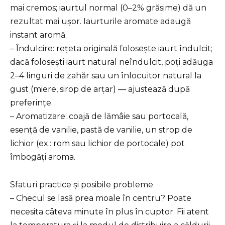
mai cremos; iaurtul normal (0–2% grăsime) dă un
rezultat mai ușor. Iaurturile aromate adaugă
instant aromă.
– Îndulcire: rețeta originală folosește iaurt îndulcit;
dacă folosești iaurt natural neîndulcit, poți adăuga
2–4 linguri de zahăr sau un înlocuitor natural la
gust (miere, sirop de arțar) — ajustează după
preferințe.
– Aromatizare: coajă de lămâie sau portocală,
esență de vanilie, pastă de vanilie, un strop de
lichior (ex.: rom sau lichior de portocale) pot
îmbogăți aroma.
Sfaturi practice și posibile probleme
– Checul se lasă prea moale în centru? Poate
necesita câteva minute în plus în cuptor. Fii atent