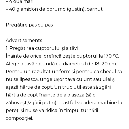
– 4 ouă mari
– 40 g amidon de porumb (gustin), cernut
Pregătire pas cu pas
Advertisements
1. Pregătirea cuptorului și a tăvii
Înainte de orice, preîncălzește cuptorul la 170 °C.
Alege o tavă rotundă cu diametrul de 18–20 cm.
Pentru un rezultat uniform și pentru ca checul să
nu se lipească, unge ușor tava cu unt sau ulei și
așază hârtie de copt. Un truc util este să zgârii
hârtia de copt înainte de a o așeza (să o
zăbovești/zgârii puțin) — astfel va adera mai bine la
pereți și nu se va ridica în timpul turnării
compoziției.