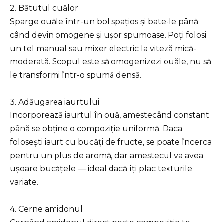
2. Bătutul ouălor
Sparge ouăle într-un bol spațios și bate-le până
când devin omogene și ușor spumoase. Poți folosi
un tel manual sau mixer electric la viteză mică-
moderată. Scopul este să omogenizezi ouăle, nu să
le transformi într-o spumă densă.
3. Adăugarea iaurtului
Încorporează iaurtul în ouă, amestecând constant
până se obține o compoziție uniformă. Daca
folosești iaurt cu bucăți de fructe, se poate încerca
pentru un plus de aromă, dar amestecul va avea
ușoare bucățele — ideal dacă îți plac texturile
variate.
4. Cerne amidonul