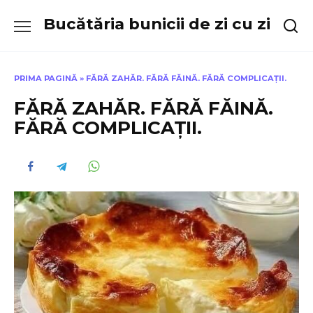
Skip
Bucătăria bunicii de zi cu zi
to
content
PRIMA PAGINĂ
»
FĂRĂ ZAHĂR. FĂRĂ FĂINĂ. FĂRĂ COMPLICAȚII.
FĂRĂ ZAHĂR. FĂRĂ FĂINĂ.
FĂRĂ COMPLICAȚII.