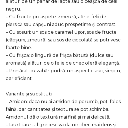
alături de un pahar de lapte sau o ceașcă de ceai
negru.
– Cu fructe proaspete: zmeură, afine, felii de
piersică sau căpșuni aduc prospețime și contrast.
– Cu sosuri: un sos de caramel ușor, sos de fructe
(căpșuni, zmeură) sau sos de ciocolată se potrivesc
foarte bine.
– Cu frișcă: o lingură de frișcă bătută (dulce sau
aromată) alături de o felie de chec oferă eleganță.
– Presărat cu zahăr pudră: un aspect clasic, simplu,
dar eficient.
Variante și substituții
– Amidon: dacă nu ai amidon de porumb, poți folosi
făină, dar cantitatea și textura se pot schimba.
Amidonul dă o textură mai fină și mai delicată.
– Iaurt: iaurtul grecesc va da un chec mai dens și