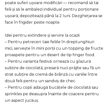
poate suferi ușoare modificări — recomand să tai
felii și să le ambalezi individual pentru porționare
ușoară; depozitează până la 2 luni. Dezghețarea se
face în frigider peste noapte.
Idei pentru extindere și servire la ocazii
– Pentru petreceri: taie feliile în dreptunghiuri
mici, servește în mini porții cu un topping de fructe
proaspete pentru un desert de tip finger food.
– Pentru varianta festivă: ornează cu glazură
subțire de ciocolată, presară nuci prăjite sau fă un
strat subțire de cremă de brânză cu vanilie între
două felii pentru un sandviș de chec.
– Pentru copii: adaugă bucățele de ciocolată sau
sprinkles pe deasupra înainte de coacere pentru
un aspect jucăuș.