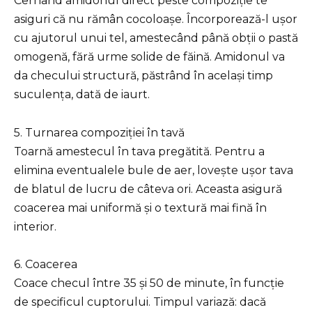
Cernând amidonul direct peste compoziție te
asiguri că nu rămân cocoloașe. Încorporează-l ușor
cu ajutorul unui tel, amestecând până obții o pastă
omogenă, fără urme solide de făină. Amidonul va
da checului structură, păstrând în același timp
suculența, dată de iaurt.
5. Turnarea compoziției în tavă
Toarnă amestecul în tava pregătită. Pentru a
elimina eventualele bule de aer, lovește ușor tava
de blatul de lucru de câteva ori. Aceasta asigură
coacerea mai uniformă și o textură mai fină în
interior.
6. Coacerea
Coace checul între 35 și 50 de minute, în funcție
de specificul cuptorului. Timpul variază: dacă