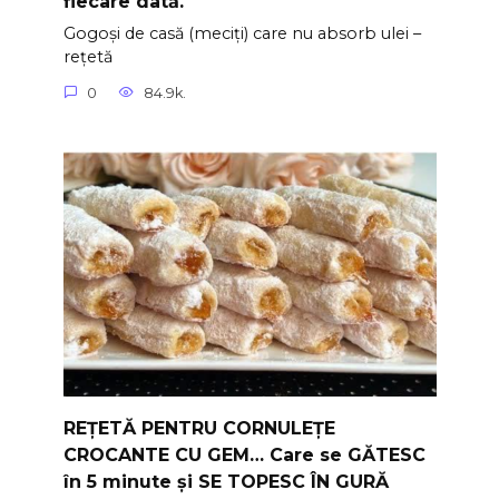
fiecare dată.
Gogoși de casă (meciți) care nu absorb ulei –
rețetă
0
84.9k.
REȚETĂ PENTRU CORNULEȚE
CROCANTE CU GEM… Care se GĂTESC
în 5 minute și SE TOPESC ÎN GURĂ