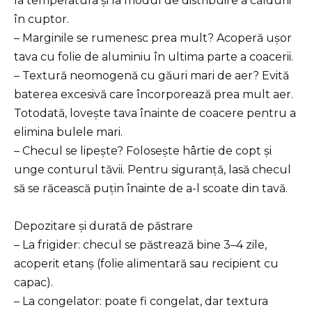
la temperatura și la modul de distribuire a căldurii
în cuptor.
– Marginile se rumenesc prea mult? Acoperă ușor
tava cu folie de aluminiu în ultima parte a coacerii.
– Textură neomogenă cu găuri mari de aer? Evită
baterea excesivă care încorporează prea mult aer.
Totodată, lovește tava înainte de coacere pentru a
elimina bulele mari.
– Checul se lipește? Folosește hârtie de copt și
unge conturul tăvii. Pentru siguranță, lasă checul
să se răcească puțin înainte de a-l scoate din tavă.
Depozitare și durată de păstrare
– La frigider: checul se păstrează bine 3–4 zile,
acoperit etanș (folie alimentară sau recipient cu
capac).
– La congelator: poate fi congelat, dar textura