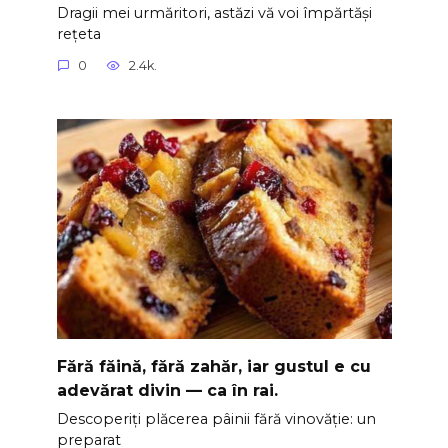
Dragii mei urmăritori, astăzi vă voi împărtăși
rețeta
0
2.4k.
Fără făină, fără zahăr, iar gustul e cu
adevărat divin — ca în rai.
Descoperiți plăcerea pâinii fără vinovăție: un
preparat