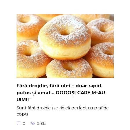
Fără drojdie, fără ulei – doar rapid,
pufos și aerat… GOGOȘI CARE M-AU
UIMIT
Sunt fără drojdie (se ridică perfect cu praf de
copt)
0
2.8k.