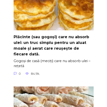
Plăcinte (sau gogoși) care nu absorb
ulei: un truc simplu pentru un aluat
moale și aerat care reușește de
fiecare dată.
Gogoși de casă (meciți) care nu absorb ulei –
rețetă
0
84.9k.