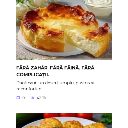
FĂRĂ ZAHĂR. FĂRĂ FĂINĂ. FĂRĂ
COMPLICAȚII.
Dacă cauți un desert simplu, gustos și
reconfortant
0
42.3k.