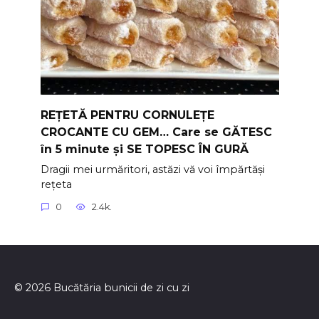
REȚETĂ PENTRU CORNULEȚE
CROCANTE CU GEM… Care se GĂTESC
în 5 minute și SE TOPESC ÎN GURĂ
Dragii mei urmăritori, astăzi vă voi împărtăși
rețeta
0
2.4k.
© 2026 Bucătăria bunicii de zi cu zi