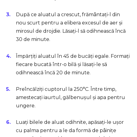
După ce aluatul a crescut, frământați-l din
nou scurt pentru a elibera excesul de aer și
mirosul de drojdie. Lăsați-l să odihnească încă
30 de minute.
Împărțiți aluatul în 45 de bucăți egale. Formați
fiecare bucată într-o bilă și lăsați-le să
odihnească încă 20 de minute.
Preîncălziți cuptorul la 250°C. Între timp,
amestecați iaurtul, gălbenușul și apa pentru
ungere.
Luați bilele de aluat odihnite, apăsați-le ușor
cu palma pentru a le da formă de pâinițe