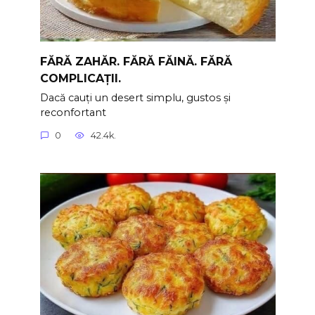
FĂRĂ ZAHĂR. FĂRĂ FĂINĂ. FĂRĂ
COMPLICAȚII.
Dacă cauți un desert simplu, gustos și
reconfortant
0
42.4k.