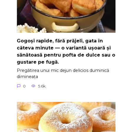
Gogoși rapide, fără prăjeli, gata în
câteva minute — o variantă ușoară și
sănătoasă pentru pofta de dulce sau o
gustare pe fugă.
Pregătirea unui mic dejun delicios duminică
dimineața
0
5.6k.