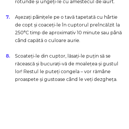
rotunde și ungeți-le cu amestecul de iaurt.
Așezați pâinițele pe o tavă tapetată cu hârtie
de copt și coaceți-le în cuptorul preîncălzit la
250°C timp de aproximativ 10 minute sau până
când capătă o culoare aurie.
Scoateți-le din cuptor, lăsați-le puțin să se
răcească și bucurați-vă de moalețea și gustul
lor! Restul le puteți congela – vor rămâne
proaspete și gustoase când le veți dezgheța.