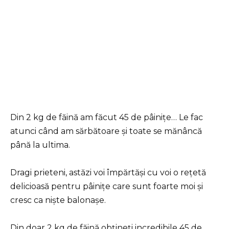
Din 2 kg de făină am făcut 45 de pâinițe… Le fac
atunci când am sărbătoare și toate se mănâncă
până la ultima.
Dragi prieteni, astăzi voi împărtăși cu voi o rețetă
delicioasă pentru pâinițe care sunt foarte moi și
cresc ca niște balonașe.
Din doar 2 kg de făină obțineți incredibile 45 de