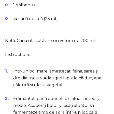
1 gălbenuș
¼ cană de apă (25 ml)
Notă: Cana utilizată are un volum de 200 ml.
Instrucțiuni:
Într-un bol mare, amestecați făina, sarea și
drojdia uscată. Adăugați laptele călduț, apa
călduță și uleiul vegetal.
Frământați până obțineți un aluat neted și
moale. Acoperiți bolul și lăsați aluatul să
fermenteze timp de 1 oră într-un loc cald.