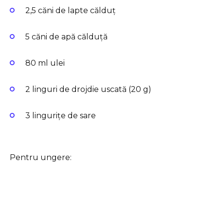
2,5 căni de lapte călduț
5 căni de apă călduță
80 ml ulei
2 linguri de drojdie uscată (20 g)
3 lingurițe de sare
Pentru ungere: