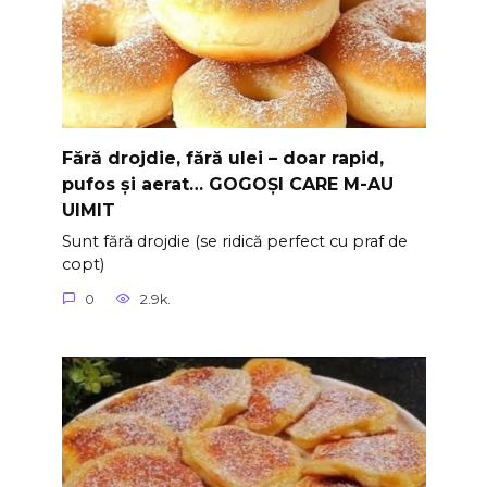
Fără drojdie, fără ulei – doar rapid,
pufos și aerat… GOGOȘI CARE M-AU
UIMIT
Sunt fără drojdie (se ridică perfect cu praf de
copt)
0
2.9k.