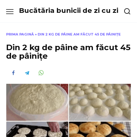
Skip
Bucătăria bunicii de zi cu zi
to
content
PRIMA PAGINĂ
»
DIN 2 KG DE PÂINE AM FĂCUT 45 DE PÂINIȚE
Din 2 kg de pâine am făcut 45
de pâinițe