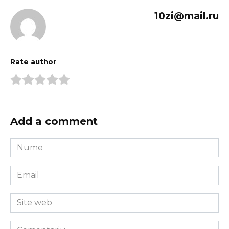
10zi@mail.ru
Rate author
Add a comment
Nume
*
Email
*
Site
web
Comentariu