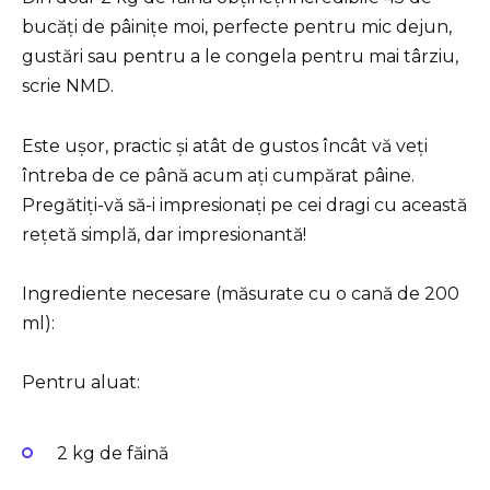
bucăți de pâinițe moi, perfecte pentru mic dejun,
gustări sau pentru a le congela pentru mai târziu,
scrie NMD.
Este ușor, practic și atât de gustos încât vă veți
întreba de ce până acum ați cumpărat pâine.
Pregătiți-vă să-i impresionați pe cei dragi cu această
rețetă simplă, dar impresionantă!
Ingrediente necesare (măsurate cu o cană de 200
ml):
Pentru aluat:
2 kg de făină