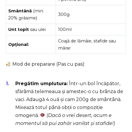
Smântână
(min.
300g
20% grăsime)
Unt topit
sau ulei
100ml
Coajă de lămâie, stafide sau
Opțional:
mărar
Mod de preparare (Pas cu pas):
Pregătim umplutura:
Într-un bol încăpător,
sfărâmă telemeaua și amestec-o cu brânza de
vaci. Adaugă 4 ouă și cam 200g de smântână.
Mixează totul până obții o compoziție
omogenă.
(Dacă o vrei desert, acum e
momentul să pui zahăr vanilat și stafide!)