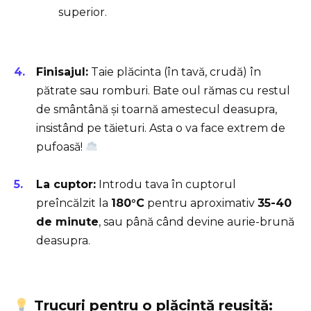
superior.
Finisajul:
Taie plăcinta (în tavă, crudă) în
pătrate sau romburi. Bate oul rămas cu restul
de smântână și toarnă amestecul deasupra,
insistând pe tăieturi. Asta o va face extrem de
pufoasă!
La cuptor:
Introdu tava în cuptorul
preîncălzit la
180°C
pentru aproximativ
35-40
de minute
, sau până când devine aurie-brună
deasupra.
Trucuri pentru o plăcintă reușită: