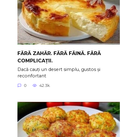
FĂRĂ ZAHĂR. FĂRĂ FĂINĂ. FĂRĂ
COMPLICAȚII.
Dacă cauți un desert simplu, gustos și
reconfortant
0
42.3k.