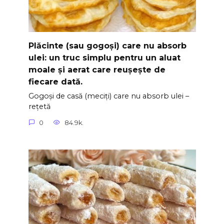
Plăcinte (sau gogoși) care nu absorb
ulei: un truc simplu pentru un aluat
moale și aerat care reușește de
fiecare dată.
Gogoși de casă (meciți) care nu absorb ulei –
rețetă
0
84.9k.