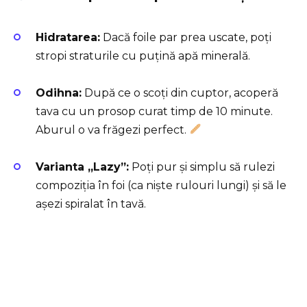
Hidratarea:
Dacă foile par prea uscate, poți
stropi straturile cu puțină apă minerală.
Odihna:
După ce o scoți din cuptor, acoperă
tava cu un prosop curat timp de 10 minute.
Aburul o va frăgezi perfect.
Varianta „Lazy”:
Poți pur și simplu să rulezi
compoziția în foi (ca niște rulouri lungi) și să le
așezi spiralat în tavă.