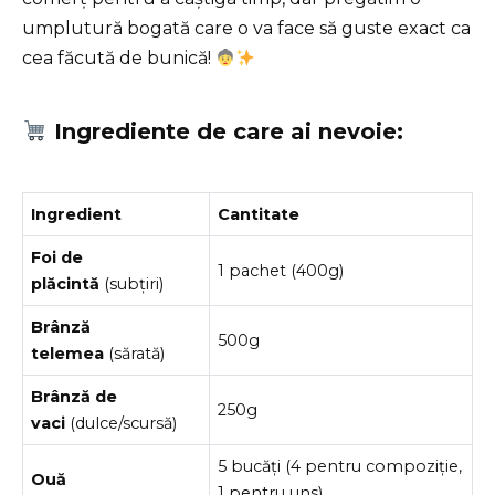
umplutură bogată care o va face să guste exact ca
cea făcută de bunică!
Ingrediente de care ai nevoie:
Ingredient
Cantitate
Foi de
1 pachet (400g)
plăcintă
(subțiri)
Brânză
500g
telemea
(sărată)
Brânză de
250g
vaci
(dulce/scursă)
5 bucăți (4 pentru compoziție,
Ouă
1 pentru uns)