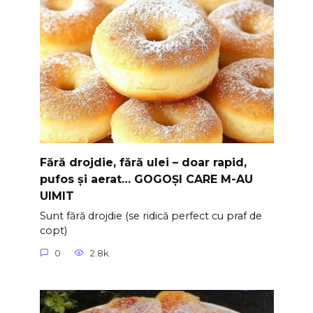
Fără drojdie, fără ulei – doar rapid,
pufos și aerat… GOGOȘI CARE M-AU
UIMIT
Sunt fără drojdie (se ridică perfect cu praf de
copt)
0
2.8k.