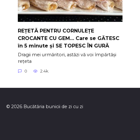
REȚETĂ PENTRU CORNULEȚE
CROCANTE CU GEM… Care se GĂTESC
în 5 minute și SE TOPESC ÎN GURĂ
Dragii mei urmăritori, astăzi vă voi împărtăși
rețeta
0
2.4k.
© 2026 Bucătăria bunicii de zi cu zi