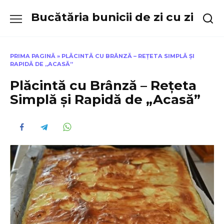
Skip
Bucătăria bunicii de zi cu zi
to
content
PRIMA PAGINĂ
»
PLĂCINTĂ CU BRÂNZĂ – REȚETA SIMPLĂ ȘI
RAPIDĂ DE „ACASĂ”
Plăcintă cu Brânză – Rețeta
Simplă și Rapidă de „Acasă”