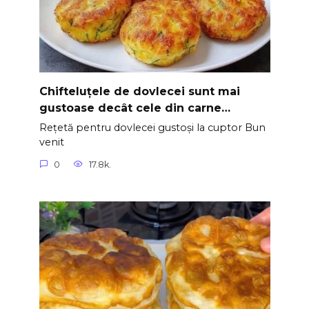
Chifteluțele de dovlecei sunt mai
gustoase decât cele din carne…
Rețetă pentru dovlecei gustoși la cuptor Bun
venit
0
17.8k.