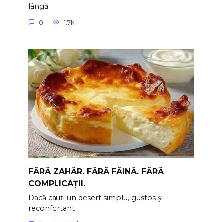
lângă
0
1.7k.
FĂRĂ ZAHĂR. FĂRĂ FĂINĂ. FĂRĂ
COMPLICAȚII.
Dacă cauți un desert simplu, gustos și
reconfortant