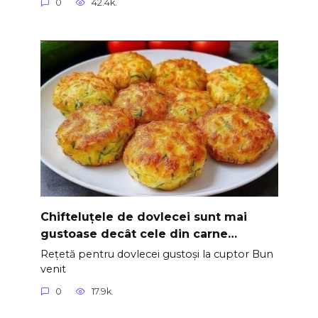
0
42.4k.
Chifteluțele de dovlecei sunt mai
gustoase decât cele din carne…
Rețetă pentru dovlecei gustoși la cuptor Bun
venit
0
17.9k.