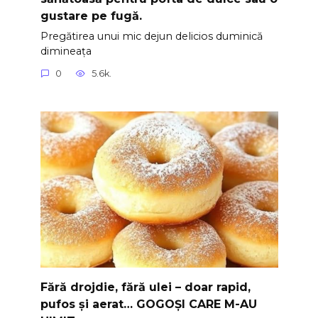
gustare pe fugă.
Pregătirea unui mic dejun delicios duminică
dimineața
0
5.6k.
Fără drojdie, fără ulei – doar rapid,
pufos și aerat… GOGOȘI CARE M-AU