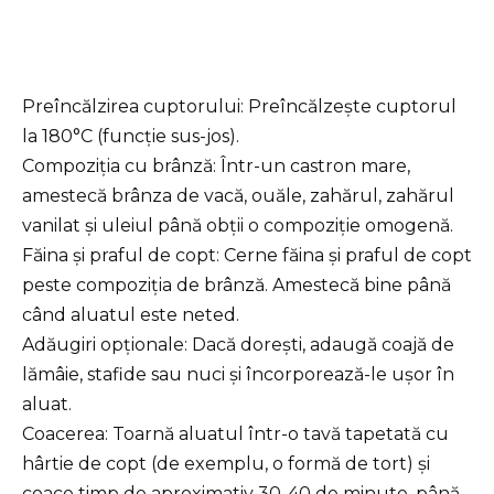
Preîncălzirea cuptorului: Preîncălzește cuptorul
la 180°C (funcție sus-jos).
Compoziția cu brânză: Într-un castron mare,
amestecă brânza de vacă, ouăle, zahărul, zahărul
vanilat și uleiul până obții o compoziție omogenă.
Făina și praful de copt: Cerne făina și praful de copt
peste compoziția de brânză. Amestecă bine până
când aluatul este neted.
Adăugiri opționale: Dacă dorești, adaugă coajă de
lămâie, stafide sau nuci și încorporează-le ușor în
aluat.
Coacerea: Toarnă aluatul într-o tavă tapetată cu
hârtie de copt (de exemplu, o formă de tort) și
coace timp de aproximativ 30-40 de minute, până