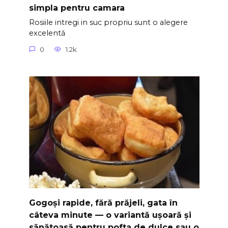
simpla pentru camara
Rosiile intregi in suc propriu sunt o alegere
excelentă
0
1.2k.
Gogoși rapide, fără prăjeli, gata în
câteva minute — o variantă ușoară și
sănătoasă pentru pofta de dulce sau o