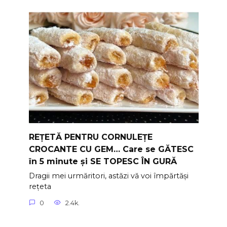
REȚETĂ PENTRU CORNULEȚE
CROCANTE CU GEM… Care se GĂTESC
în 5 minute și SE TOPESC ÎN GURĂ
Dragii mei urmăritori, astăzi vă voi împărtăși
rețeta
0
2.4k.