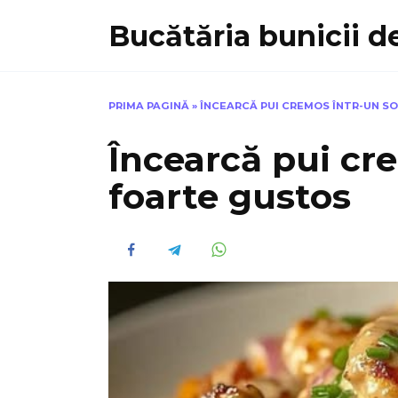
Skip
Bucătăria bunicii de
to
content
PRIMA PAGINĂ
»
ÎNCEARCĂ PUI CREMOS ÎNTR-UN S
Încearcă pui cr
foarte gustos