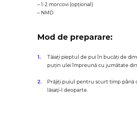
– 1-2 morcovi (opțional)
– NMD
Mod de preparare:
Tăiați pieptul de pui în bucăți de dime
puțin ulei împreună cu jumătate din
Prăjiți puiul pentru scurt timp până c
lăsați-l deoparte.