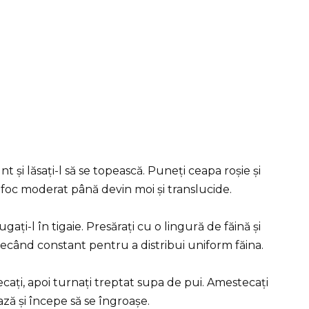
nt și lăsați-l să se topească. Puneți ceapa roșie și
a foc moderat până devin moi și translucide.
ați-l în tigaie. Presărați cu o lingură de făină și
tecând constant pentru a distribui uniform făina.
ați, apoi turnați treptat supa de pui. Amestecați
ă și începe să se îngroașe.