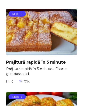
REŢETE
Prăjitură rapidă în 5 minute
Prăjitură rapidă în 5 minute… Foarte
gustoasă, nici
0
171k.
REŢETE