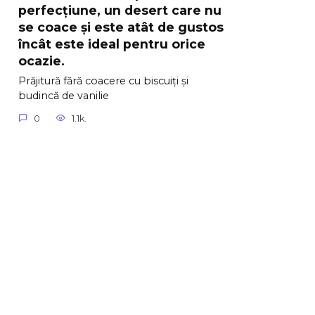
perfecțiune, un desert care nu
se coace și este atât de gustos
încât este ideal pentru orice
ocazie.
Prăjitură fără coacere cu biscuiți și
budincă de vanilie
0
1.1k.