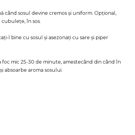
ă când sosul devine cremos și uniform. Opțional,
i cubulețe, în sos.
ți-l bine cu sosul și asezonați cu sare și piper
i la foc mic 25-30 de minute, amestecând din când în
și absoarbe aroma sosului.