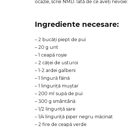
ocazie, scrie NMD. Iată de ce aveți nevoie:
Ingrediente necesare:
– 2 bucăți piept de pui
– 20 g unt
– 1 ceapă roșie
– 2 căței de usturoi
– 1-2 ardei galbeni
– 1 lingură făină
– 1 linguriță muștar
– 200 ml supă de pui
– 300 g smântână
– 1/2 linguriță sare
– 1/4 linguriță piper negru măcinat
– 2 fire de ceapă verde