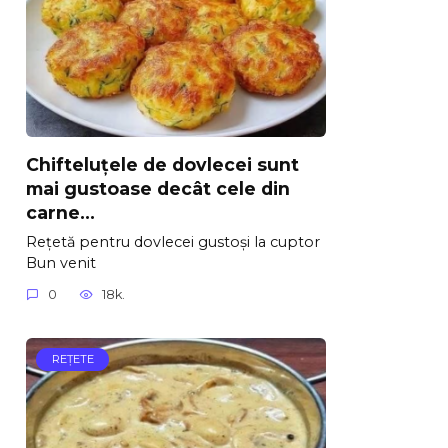
Chifteluțele de dovlecei sunt
mai gustoase decât cele din
carne…
Rețetă pentru dovlecei gustoși la cuptor
Bun venit
0
18k.
REŢETE