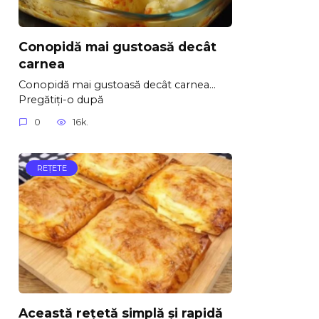
Conopidă mai gustoasă decât
carnea
Conopidă mai gustoasă decât carnea…
Pregătiți-o după
0
16k.
REŢETE
Această rețetă simplă și rapidă