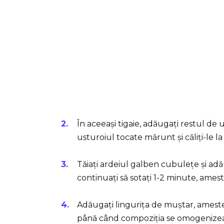
În aceeași tigaie, adăugați restul de u
usturoiul tocate mărunt și căliți-le l
Tăiați ardeiul galben cubulețe și adăug
continuați să sotați 1-2 minute, ames
Adăugați lingurița de muștar, amestec
până când compoziția se omogenizeaz