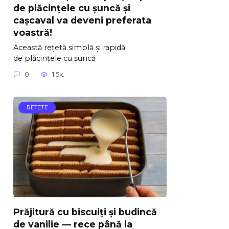
de plăcințele cu șuncă și
cașcaval va deveni preferata
voastră!
Această rețetă simplă și rapidă
de plăcințele cu șuncă
0
1.5k.
REŢETE
Prăjitură cu biscuiți și budincă
de vanilie — rece până la