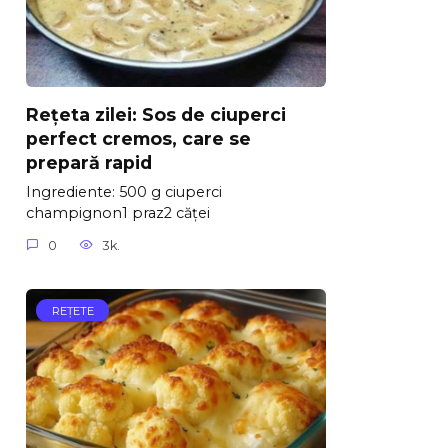
Rețeta zilei: Sos de ciuperci
perfect cremos, care se
prepară rapid
Ingrediente: 500 g ciuperci
champignon1 praz2 căței
0
3k.
REŢETE