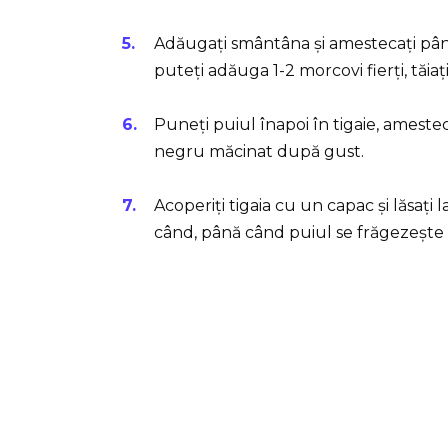
Adăugați smântâna și amestecați pân
puteți adăuga 1-2 morcovi fierți, tăiaț
Puneți puiul înapoi în tigaie, amesteca
negru măcinat după gust.
Acoperiți tigaia cu un capac și lăsaț
când, până când puiul se frăgezește 