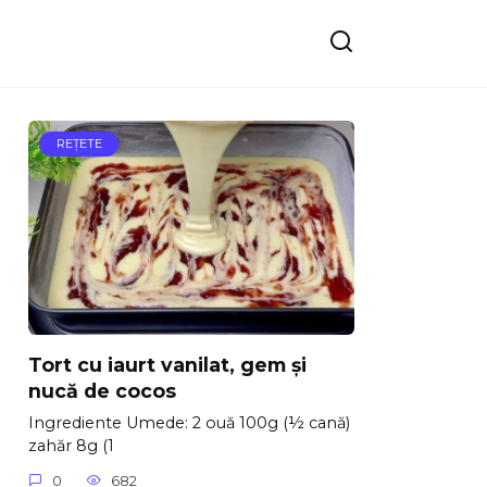
REŢETE
Tort cu iaurt vanilat, gem și
nucă de cocos
Ingrediente Umede: 2 ouă 100g (½ cană)
zahăr 8g (1
0
682