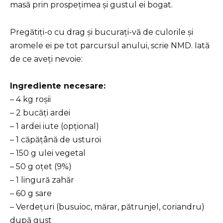
masă prin prospețimea și gustul ei bogat.
Pregătiți-o cu drag și bucurați-vă de culorile și
aromele ei pe tot parcursul anului, scrie NMD. Iată
de ce aveți nevoie:
Ingrediente necesare:
– 4 kg roșii
– 2 bucăți ardei
– 1 ardei iute (opțional)
– 1 căpățână de usturoi
– 150 g ulei vegetal
– 50 g oțet (9%)
– 1 lingură zahăr
– 60 g sare
– Verdețuri (busuioc, mărar, pătrunjel, coriandru)
după gust