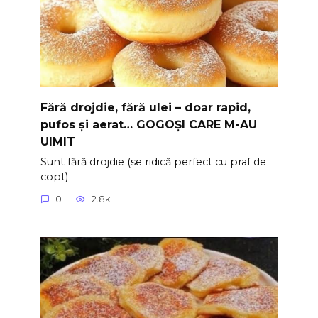
Fără drojdie, fără ulei – doar rapid,
pufos și aerat… GOGOȘI CARE M-AU
UIMIT
Sunt fără drojdie (se ridică perfect cu praf de
copt)
0
2.8k.