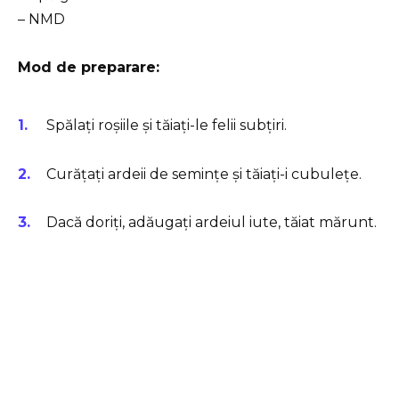
– NMD
Mod de preparare:
Spălați roșiile și tăiați-le felii subțiri.
Curățați ardeii de semințe și tăiați-i cubulețe.
Dacă doriți, adăugați ardeiul iute, tăiat mărunt.