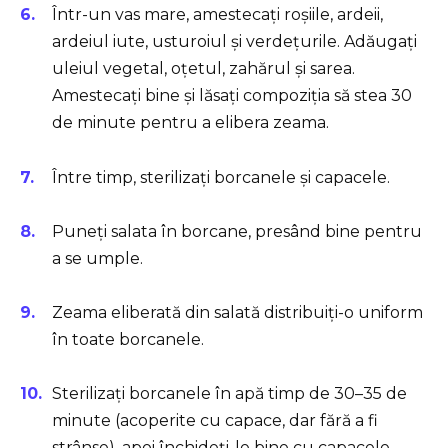
Într-un vas mare, amestecați roșiile, ardeii,
ardeiul iute, usturoiul și verdețurile. Adăugați
uleiul vegetal, oțetul, zahărul și sarea.
Amestecați bine și lăsați compoziția să stea 30
de minute pentru a elibera zeama.
Între timp, sterilizați borcanele și capacele.
Puneți salata în borcane, presând bine pentru
a se umple.
Zeama eliberată din salată distribuiți-o uniform
în toate borcanele.
Sterilizați borcanele în apă timp de 30–35 de
minute (acoperite cu capace, dar fără a fi
strânse), apoi închideți-le bine cu capacele.