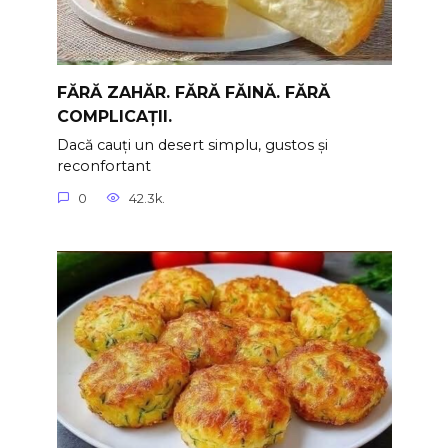
FĂRĂ ZAHĂR. FĂRĂ FĂINĂ. FĂRĂ
COMPLICAȚII.
Dacă cauți un desert simplu, gustos și
reconfortant
0
42.3k.