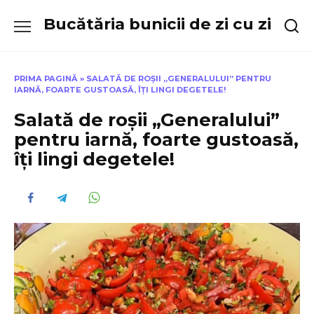
Skip
Bucătăria bunicii de zi cu zi
to
content
PRIMA PAGINĂ
»
SALATĂ DE ROȘII „GENERALULUI” PENTRU
IARNĂ, FOARTE GUSTOASĂ, ÎȚI LINGI DEGETELE!
Salată de roșii „Generalului”
pentru iarnă, foarte gustoasă,
îți lingi degetele!