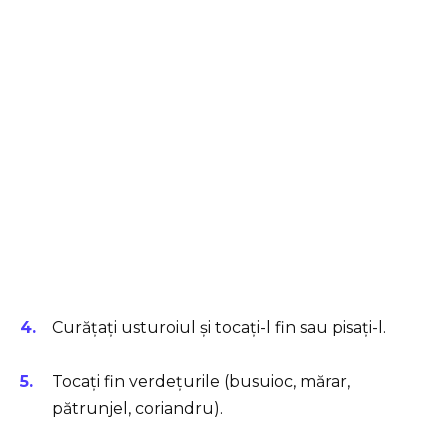
Curățați usturoiul și tocați-l fin sau pisați-l.
Tocați fin verdețurile (busuioc, mărar,
pătrunjel, coriandru).