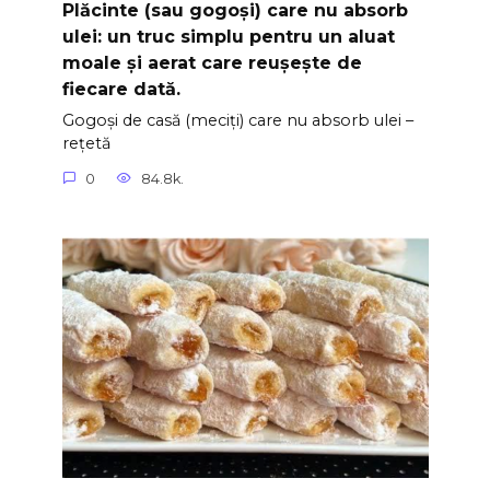
Plăcinte (sau gogoși) care nu absorb
ulei: un truc simplu pentru un aluat
moale și aerat care reușește de
fiecare dată.
Gogoși de casă (meciți) care nu absorb ulei –
rețetă
0
84.8k.