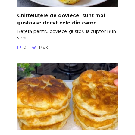
Chifteluțele de dovlecei sunt mai
gustoase decât cele din carne…
Rețetă pentru dovlecei gustoși la cuptor Bun
venit
0
17.8k.